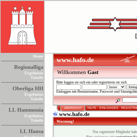
Home
www.hafo.de
Regionalliga
Willkommen
Gast
Ergebnisse
Tabelle
Bitte
loggen sie sich ein
oder
registrieren sie sich
.
Oberliga HH
Einloggen mit Benutzername, Passwort und Sitzungslä
Ergebnisse
Tabelle
ÜBERSICHT
HILFE
EINLOGGEN
REGISTRI
LL Hammonia
www.hafo.de
Ergebnisse
Tabelle
Warnung!
LL Hansa
Nur registrierte Mitglieder hab