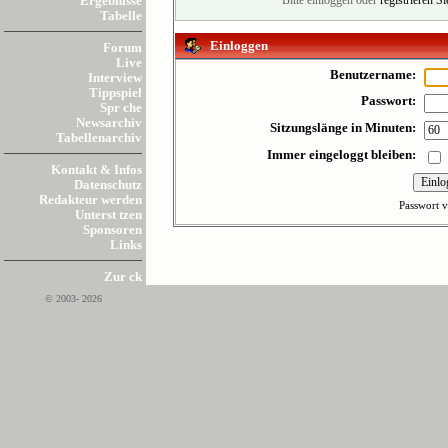
Ergebnisse
Bitte einloggen oder
registrieren S
Tabelle
Einloggen
Forum
Live
Benutzername:
Interview
Tippspiel
Passwort:
Spr che
Newsarchiv
Sitzungslänge in Minuten:
Tabellenarchiv
Immer eingeloggt bleiben:
Kontakt & Infos
Datenschutz
Redakteur werden
Passwort v
Unterst tzen
Sponsoren
Links
Zur ck
© 2003- 2026