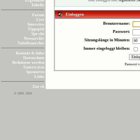
Ergebnisse
Bitte einloggen oder
registrieren S
Tabelle
Einloggen
Forum
Live
Benutzername:
Interview
Tippspiel
Passwort:
Spr che
Newsarchiv
Sitzungslänge in Minuten:
Tabellenarchiv
Immer eingeloggt bleiben:
Kontakt & Infos
Datenschutz
Redakteur werden
Passwort v
Unterst tzen
Sponsoren
Links
Zur ck
© 2003- 2026