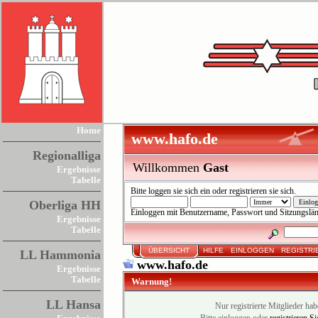
Home
www.hafo.de
Regionalliga
Willkommen
Gast
Ergebnisse
Tabelle
Bitte
loggen sie sich ein
oder
registrieren sie sich
.
Oberliga HH
Einloggen mit Benutzername, Passwort und Sitzungslä
Ergebnisse
Tabelle
ÜBERSICHT
HILFE
EINLOGGEN
REGISTRI
LL Hammonia
www.hafo.de
Ergebnisse
Tabelle
Warnung!
LL Hansa
Nur registrierte Mitglieder hab