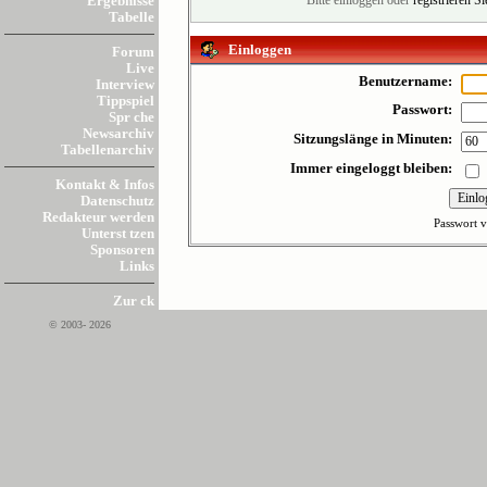
Ergebnisse
Bitte einloggen oder
registrieren S
Tabelle
Einloggen
Forum
Live
Benutzername:
Interview
Tippspiel
Passwort:
Spr che
Newsarchiv
Sitzungslänge in Minuten:
Tabellenarchiv
Immer eingeloggt bleiben:
Kontakt & Infos
Datenschutz
Redakteur werden
Passwort v
Unterst tzen
Sponsoren
Links
Zur ck
© 2003- 2026