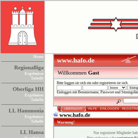
Home
www.hafo.de
Regionalliga
Willkommen
Gast
Ergebnisse
Tabelle
Bitte
loggen sie sich ein
oder
registrieren sie sich
.
Oberliga HH
Einloggen mit Benutzername, Passwort und Sitzungslä
Ergebnisse
Tabelle
ÜBERSICHT
HILFE
EINLOGGEN
REGISTRI
LL Hammonia
www.hafo.de
Ergebnisse
Tabelle
Warnung!
LL Hansa
Nur registrierte Mitglieder hab