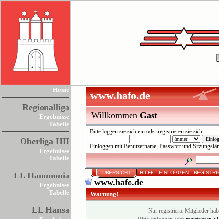
Home
www.hafo.de
Regionalliga
Willkommen
Gast
Ergebnisse
Tabelle
Bitte
loggen sie sich ein
oder
registrieren sie sich
.
Oberliga HH
Einloggen mit Benutzername, Passwort und Sitzungslä
Ergebnisse
Tabelle
ÜBERSICHT
HILFE
EINLOGGEN
REGISTRI
LL Hammonia
www.hafo.de
Ergebnisse
Tabelle
Warnung!
LL Hansa
Nur registrierte Mitglieder hab