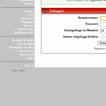
Ergebnisse
Bitte einloggen oder
registrieren S
Tabelle
Einloggen
Forum
Live
Benutzername:
Interview
Tippspiel
Passwort:
Spr che
Newsarchiv
Sitzungslänge in Minuten:
Tabellenarchiv
Immer eingeloggt bleiben:
Kontakt & Infos
Datenschutz
Redakteur werden
Passwort v
Unterst tzen
Sponsoren
Links
Zur ck
© 2003- 2026