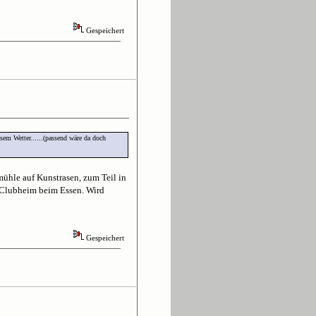
Gespeichert
sem Wetter......(passend wäre da doch
mühle auf Kunstrasen, zum Teil in
 Clubheim beim Essen. Wird
Gespeichert