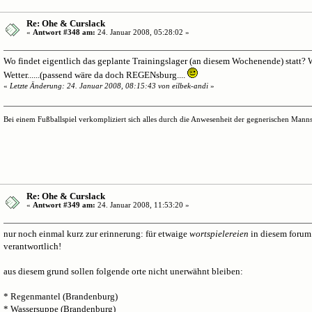
Re: Ohe & Curslack
«
Antwort #348 am:
24. Januar 2008, 05:28:02 »
Wo findet eigentlich das geplante Trainingslager (an diesem Wochenende) statt?
Wetter......(passend wäre da doch REGENsburg....
«
Letzte Änderung: 24. Januar 2008, 08:15:43 von eilbek-andi
»
Bei einem Fußballspiel verkompliziert sich alles durch die Anwesenheit der gegnerischen Mannsc
Re: Ohe & Curslack
«
Antwort #349 am:
24. Januar 2008, 11:53:20 »
nur noch einmal kurz zur erinnerung: für etwaige
wortspielereien
in diesem forum 
verantwortlich!
aus diesem grund sollen folgende orte nicht unerwähnt bleiben:
* Regenmantel (Brandenburg)
* Wassersuppe (Brandenburg)