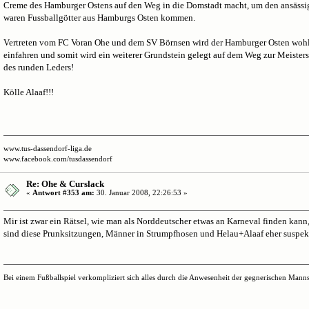
Creme des Hamburger Ostens auf den Weg in die Domstadt macht, um den ansässige
waren Fussballgötter aus Hamburgs Osten kommen.
Vertreten vom FC Voran Ohe und dem SV Börnsen wird der Hamburger Osten wohl 
einfahren und somit wird ein weiterer Grundstein gelegt auf dem Weg zur Meister
des runden Leders!
Kölle Alaaf!!!
www.tus-dassendorf-liga.de
www.facebook.com/tusdassendorf
Re: Ohe & Curslack
«
Antwort #353 am:
30. Januar 2008, 22:26:53 »
Mir ist zwar ein Rätsel, wie man als Norddeutscher etwas an Karneval finden kann
sind diese Prunksitzungen, Männer in Strumpfhosen und Helau+Alaaf eher suspekt.
Bei einem Fußballspiel verkompliziert sich alles durch die Anwesenheit der gegnerischen Mannsc