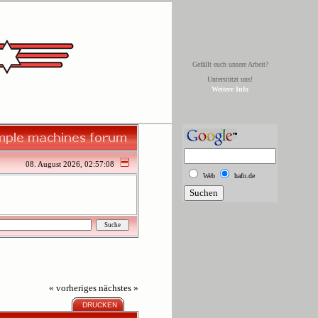
Gefällt euch unsere Arbeit?
Unterstützt uns!
Weitere Info
08. August 2026, 02:57:08
Web
hafo.de
« vorheriges
nächstes »
DRUCKEN