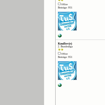
Offline
Beiträge: 951
Knullov(e)
2. Bundesliga
Offline
Beiträge: 951