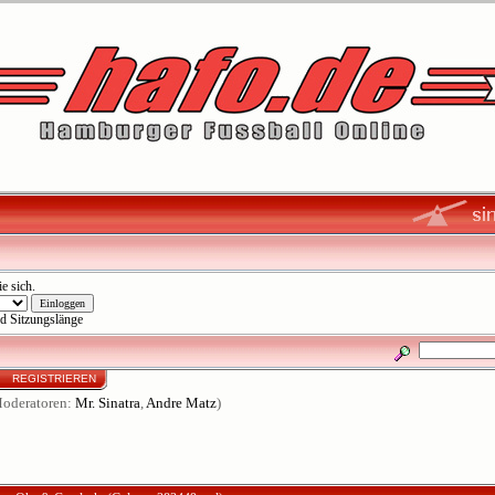
ie sich
.
d Sitzungslänge
N
REGISTRIEREN
oderatoren:
Mr. Sinatra
,
Andre Matz
)