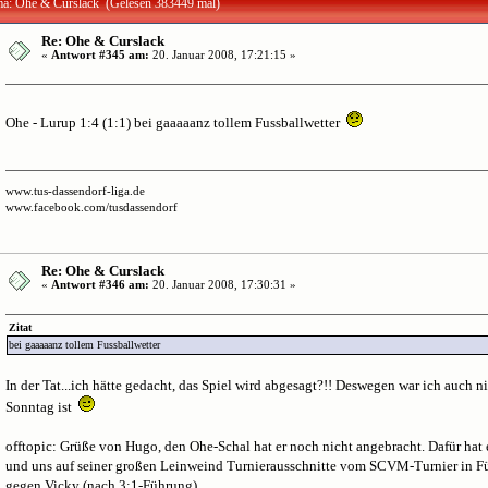
a: Ohe & Curslack (Gelesen 383449 mal)
Re: Ohe & Curslack
«
Antwort #345 am:
20. Januar 2008, 17:21:15 »
Ohe - Lurup 1:4 (1:1) bei gaaaaanz tollem Fussballwetter
www.tus-dassendorf-liga.de
www.facebook.com/tusdassendorf
Re: Ohe & Curslack
«
Antwort #346 am:
20. Januar 2008, 17:30:31 »
Zitat
bei gaaaaanz tollem Fussballwetter
In der Tat...ich hätte gedacht, das Spiel wird abgesagt?!! Deswegen war ich auch nic
Sonntag ist
offtopic: Grüße von Hugo, den Ohe-Schal hat er noch nicht angebracht. Dafür hat
und uns auf seiner großen Leinweind Turnierausschnitte vom SCVM-Turnier in Fün
gegen Vicky (nach 3:1-Führung).