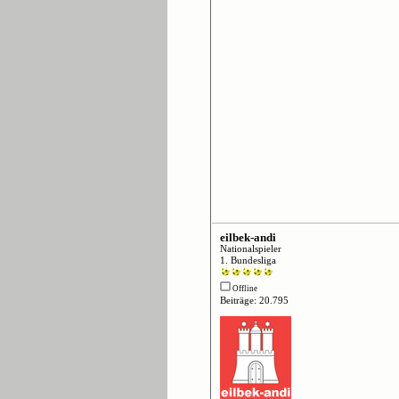
eilbek-andi
Nationalspieler
1. Bundesliga
Offline
Beiträge: 20.795