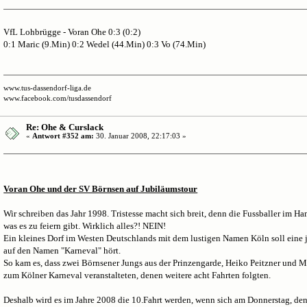
VfL Lohbrügge - Voran Ohe 0:3 (0:2)
0:1 Maric (9.Min) 0:2 Wedel (44.Min) 0:3 Vo (74.Min)
www.tus-dassendorf-liga.de
www.facebook.com/tusdassendorf
Re: Ohe & Curslack
«
Antwort #352 am:
30. Januar 2008, 22:17:03 »
Voran Ohe und der SV Börnsen auf Jubiläumstour
Wir schreiben das Jahr 1998. Tristesse macht sich breit, denn die Fussballer im Ha
was es zu feiern gibt. Wirklich alles?! NEIN!
Ein kleines Dorf im Westen Deutschlands mit dem lustigen Namen Köln soll eine jä
auf den Namen "Karneval" hört.
So kam es, dass zwei Börnsener Jungs aus der Prinzengarde, Heiko Peitzner und Ma
zum Kölner Karneval veranstalteten, denen weitere acht Fahrten folgten.
Deshalb wird es im Jahre 2008 die 10.Fahrt werden, wenn sich am Donnerstag, den