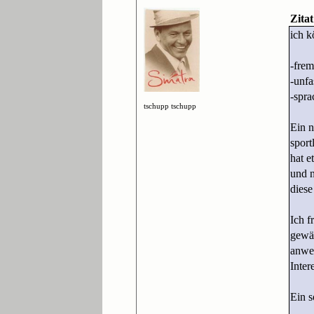
Zita
ich k
-fre
-unfa
-spra
tschupp tschupp
Ein n
sport
hat e
und n
diese
Ich f
gewäh
anwe
Inter
Ein s