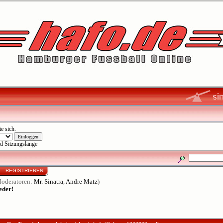
ie sich
.
d Sitzungslänge
N
REGISTRIEREN
oderatoren:
Mr. Sinatra
,
Andre Matz
)
eder!