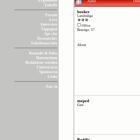
Ergebnisse
Autor
Them
Tabelle
booker
Forum
Landesliga
Live
Interview
Offline
Tippspiel
Beiträge: 57
Spr che
Newsarchiv
Tabellenarchiv
Aknm
Kontakt & Infos
Datenschutz
Redakteur werden
Unterst tzen
Sponsoren
Links
Zur ck
moped
Gast
Baddie