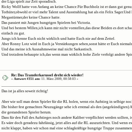
der Liga spielt zur Zeit sporadisch.
Ricky Wollf hatte von Anfang an keine Chance.Für Buchholz ist er dann gut genug.
Torhüter,obwohl er viel mehr Talent und Ausstrahlung hat als ein Felix Sager.Un
Megastürmer,der keine Chance hatte.
Das passiert mit Jungen hungrigen Spielern bei Victoria.
Und bei bestem Willen,ich kann mir nicht vorstellen,das diese Beiden es dort schaf
einfach zu gut.
Jungs ich kenne Euch nicht wirklich und hatte Euch nie auf dem Zettel.
Aber Ronny Lotz wird in Euch ja Verstärkungen sehen,sonst hätte er Euch niemals
Und das meine ich Ausnahmsweise mal nicht Sarkastisch.
Und trotzdem behaupte ich,das wenn man wirklich hohe Ziele verfolgt andere Spi
Re: Das Transferkarussel dreht sich wieder!
«
Antwort #351 am:
11. März 2009, 00:58:03 »
Das ist ja alles soweit richtig!
Aber wie soll man denn Spieler für die RL holen, wenn ein Aufstieg in selbige noch 
Die bisher fest gemachten Neuzugänge sehe ich erstmal als den (angekündigten)
die gestandenen Spieler herum.
Dass für den Fall des Aufstieges noch andere Kaliber verpflichtet werden sollten, is
Es wäre doch geradezu fahrlässig, jetzt alles auf die RL auszurichten. Und wenn e
nicht klappt, haben wir schon mal eine schlagkräftige hungrige Truppe zusammen