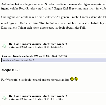
Außerdem hat er alle gestandenen Spieler bereits mit neuen Verträgen ausgestattet
irgendwelche Regi-Spieler verpflichten? Gegen Kiel II gewinnt man nicht im vor
Und irgendwie verstehe ich deine kritsiche Art generell nicht Thomas, denn die le
unerfolgreich. Und ein dritter Titel in Folge ist auch nicht so unwahrscheinlich, a
Dass mal ein Talent sich nicht durchsetzt, ist doch überall der Fall.
Re: Das Transferkarussel dreht sich wieder!
«
Antwort #354 am:
11. März 2009, 13:37:02 »
Zitat von: Trotsche war bei der EM am 11. März 2009, 13:22:53
(natürlich in Absparche mit Bert )
spar
Ab
che !
Für Wortspiele ist doch jemand anders hier zuständig
Re: Das Transferkarussel dreht sich wieder!
«
Antwort #355 am:
11. März 2009, 14:19:58 »