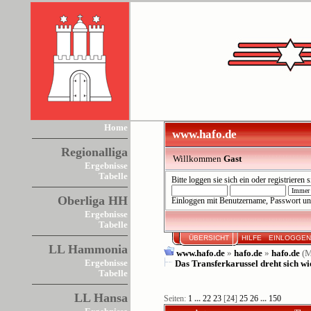
Home
www.hafo.de
Regionalliga
Willkommen
Gast
Ergebnisse
Tabelle
Bitte
loggen sie sich ein
oder
registrieren s
Oberliga HH
Einloggen mit Benutzername, Passwort un
Ergebnisse
Tabelle
ÜBERSICHT
HILFE
EINLOGGE
LL Hammonia
www.hafo.de
»
hafo.de
»
hafo.de
(M
Ergebnisse
Das Transferkarussel dreht sich wi
Tabelle
LL Hansa
Seiten:
1
...
22
23
[
24
]
25
26
...
150