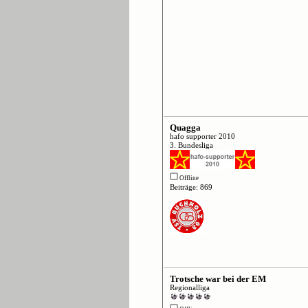
Quagga
hafo supporter 2010
3. Bundesliga
Offline
Beiträge: 869
Trotsche war bei der EM
Regionalliga