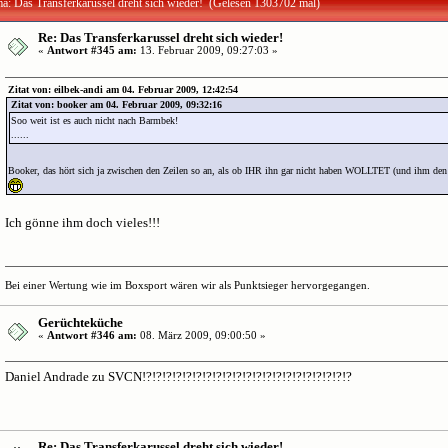
a: Das Transferkarussel dreht sich wieder! (Gelesen 1303702 mal)
Re: Das Transferkarussel dreht sich wieder!
«
Antwort #345 am:
13. Februar 2009, 09:27:03 »
Zitat von: eilbek-andi am 04. Februar 2009, 12:42:54
Zitat von: booker am 04. Februar 2009, 09:32:16
Soo weit ist es auch nicht nach Barmbek!
......
Booker, das hört sich ja zwischen den Zeilen so an, als ob IHR ihn gar nicht haben WOLLTET (und ihm de
Ich gönne ihm doch vieles!!!
Bei einer Wertung wie im Boxsport wären wir als Punktsieger hervorgegangen.
Gerüchteküche
«
Antwort #346 am:
08. März 2009, 09:00:50 »
Daniel Andrade zu SVCN!?!?!?!?!?!?!?!?!?!?!?!?!?!?!?!?!?!?!?!?!?
Re: Das Transferkarussel dreht sich wieder!