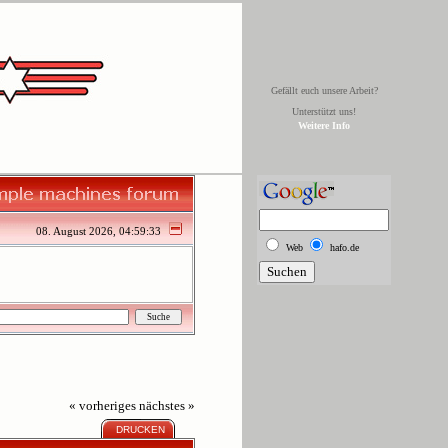
Gefällt euch unsere Arbeit?
Unterstützt uns!
Weitere Info
08. August 2026, 04:59:33
Web
hafo.de
« vorheriges
nächstes »
DRUCKEN