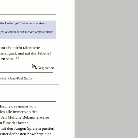
 der Landesliga? Und einer von einem
gert.Wieder mal den Einsatz verpasst meine
m also nicht talentierte
en...guck mal auf die Tabelle!
zu sein...?!
Gespeichert
haft (Jean-Paul Sartre).
atsache,das immer von
den alle immer von der
ür Jan Melich? Bekannterweise
st.Eine der besten
mit den Jungen Spielern passiert
 einer der besten Abwehrspieler