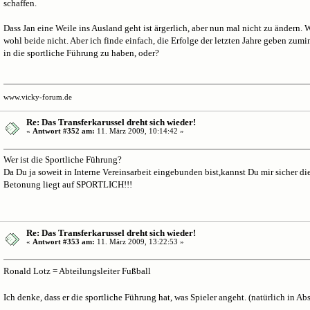
schaffen.
Dass Jan eine Weile ins Ausland geht ist ärgerlich, aber nun mal nicht zu ändern.
wohl beide nicht. Aber ich finde einfach, die Erfolge der letzten Jahre geben zum
in die sportliche Führung zu haben, oder?
www.vicky-forum.de
Re: Das Transferkarussel dreht sich wieder!
«
Antwort #352 am:
11. März 2009, 10:14:42 »
Wer ist die Sportliche Führung?
Da Du ja soweit in Interne Vereinsarbeit eingebunden bist,kannst Du mir sicher d
Betonung liegt auf SPORTLICH!!!
Re: Das Transferkarussel dreht sich wieder!
«
Antwort #353 am:
11. März 2009, 13:22:53 »
Ronald Lotz = Abteilungsleiter Fußball
Ich denke, dass er die sportliche Führung hat, was Spieler angeht. (natürlich in A