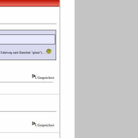
n Fahrtweg nach Barmbek "gönnt")....
Gespeichert
Gespeichert