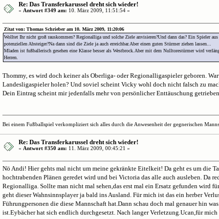
Re: Das Transferkarussel dreht sich wieder!
«
Antwort #349 am:
10. März 2009, 11:51:54 »
Zitat von: Thomas Schrieber am 10. März 2009, 11:20:06
Wolltet Ihr nicht groß rauskommen? Regionalliga und solche Ziele anvisieren?Und dann das? Ein Spieler aus
potenziellen Absteiger?Na dann sind die Ziele ja auch erreichbar.Aber einen guten Stürmer ziehen lassen...
Mladen ist fußballerisch gesehen eine Klasse besser als Westbrock.Aber mit dem Nulltorestürmer wird verlän
Herren.
Thommy, es wird doch keiner als Oberliga- oder Regionalligaspieler geboren. Waru
Landesligaspieler holen? Und soviel scheint Vicky wohl doch nicht falsch zu mach
Dein Eintrag scheint mir jedenfalls mehr von persönlicher Enttäuschung getrieben 
Bei einem Fußballspiel verkompliziert sich alles durch die Anwesenheit der gegnerischen Mannsc
Re: Das Transferkarussel dreht sich wieder!
«
Antwort #350 am:
11. März 2009, 00:45:21 »
Nö Andi! Hier gehts mal nicht um meine gekränkte Eitelkeit! Da geht es um die T
hochtrabenden Plänen geredet wird und bei Victoria das alle auch ausleben. Da re
Regionalliga. Sollte man nicht mal sehen,das erst mal ein Ersatz gefunden wird f
geht dieser Wahnsinnsplayer ja bald ins Ausland. Für mich ist das ein herber Verlu
Führungpersonen die diese Mannschaft hat.Dann schau doch mal genauer hin was 
ist.Eybächer hat sich endlich durchgesetzt. Nach langer Verletzung.Ucan,für mich