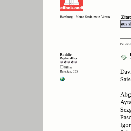
Zita
Hamburg - Meine Stadt, mein Verein
aus s
Bei ein
Baddie
Regionalliga
Offline
Davi
Beiträge: 335
Sais
Abg
Ayt
Sez
Pasc
Igo