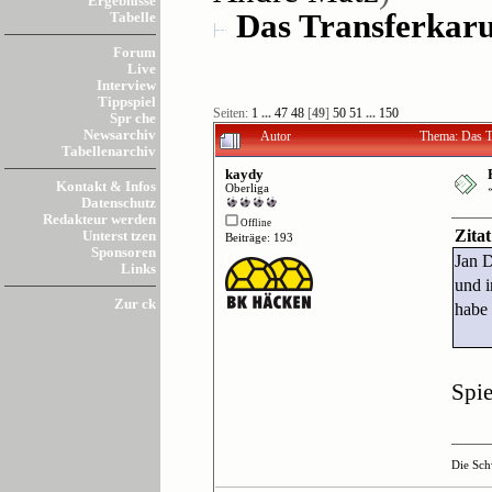
Ergebnisse
Das Transferkarus
Tabelle
Forum
Live
Interview
Tippspiel
Seiten:
1
...
47
48
[
49
]
50
51
...
150
Spr che
Newsarchiv
Autor
Thema: Das Tr
Tabellenarchiv
kaydy
Kontakt & Infos
Oberliga
Datenschutz
Redakteur werden
Offline
Zita
Unterst tzen
Beiträge: 193
Sponsoren
Jan 
Links
und i
Zur ck
habe 
Spie
Die Sch