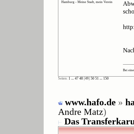
Hamburg - Meine Stadt, mein Verein
Abwa
scho
http
Nach
Bei ein
Seiten:
1
...
47
48
[
49
]
50
51
...
150
www.hafo.de
»
ha
Andre Matz
)
Das Transferkarus