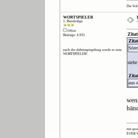
Die Sch
WORTSPIELER
1. Bundesliga
Offline
Zita
Beiträge: 4.931
Zita
Söre
nach der dahmsspiegelung wurde er zum
WORTSPIELER!
siehe
Zita
aus 
wenn
händ
mit spo
EUER 