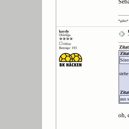
Seba
*gähn*
kaydy
Oberliga
Offline
Zita
Beiträge: 193
Zita
Söre
siehe
Zita
aus 
oh, 