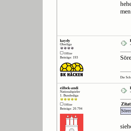
hehe
men
kaydy
Oberliga
Offline
Söre
Beiträge: 193
Die Sch
eilbek-andi
Nationalspieler
1. Bundesliga
Zita
Offline
Beiträge: 20.794
Söre
sieh