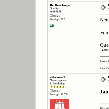
BerlinerJunge
Oberliga
Offline
Neu
Beiträge: 212
Von
Quel
«
Letzt
Fussbal
https:/
eilbek-andi
Nationalspieler
1. Bundesliga
Jan
Offline
Beiträge: 20.794
Bei ein