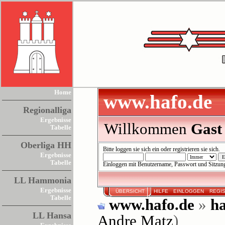
Home
www.hafo.de
Regionalliga
Ergebnisse
Willkommen
Gast
Tabelle
Oberliga HH
Bitte
loggen sie sich ein
oder
registrieren sie sich
.
Ergebnisse
Tabelle
Einloggen mit Benutzername, Passwort und Sitzun
LL Hammonia
Ergebnisse
ÜBERSICHT
HILFE
EINLOGGEN
REGI
Tabelle
www.hafo.de
»
ha
LL Hansa
Andre Matz
)