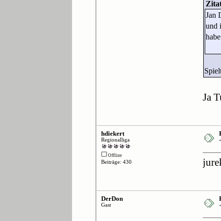
Zita
Jan 
und 
habe
Spiel
Ja 
hdiekert
Regionalliga
Offline
jure
Beiträge: 430
DerDon
Gast