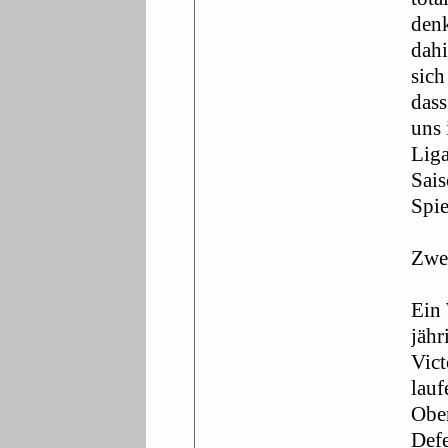
denk
dahi
sich
dass
uns 
Liga
Sais
Spie
Zwe
Ein 
jähr
Vict
lauf
Obe
Defe