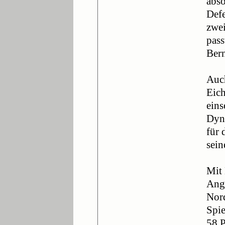
abso
Defe
zwei
pass
Bern
Auc
Eich
eins
Dyna
für 
sein
Mit 
Angr
Nord
Spie
58 P