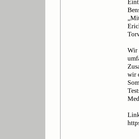
Eint
Bens
„Mit
Eri
Torw
Wir 
umf
Zusa
wir 
Som
Test
Med
Lin
htt