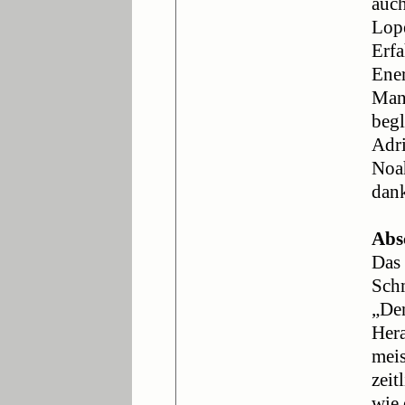
auch
Lope
Erfa
Ener
Man
begl
Adri
Noah
dank
Abs
Das
Sch
„Den
Her
meis
zei
wie 