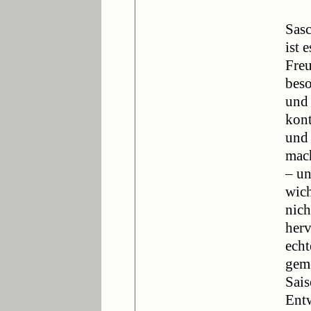
Sasc
ist 
Freu
bes
und 
kont
und 
mac
– un
wich
nich
herv
echt
gem
Sais
Entw