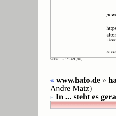
pow
http
alto
«
Letzt
Bei ein
Seiten:
1
...
378
379
[
380
]
www.hafo.de
»
ha
Andre Matz
)
In ... steht es gera