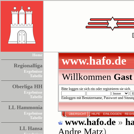
Home
www.hafo.de
Regionalliga
Ergebnisse
Willkommen
Gast
Tabelle
Oberliga HH
Bitte
loggen sie sich ein
oder
registrieren sie sich
.
Ergebnisse
Tabelle
Einloggen mit Benutzername, Passwort und Sitzun
LL Hammonia
Ergebnisse
ÜBERSICHT
HILFE
EINLOGGEN
REGI
Tabelle
www.hafo.de
»
ha
LL Hansa
Andre Matz
)