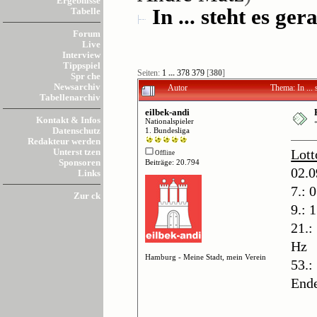
Ergebnisse
In ... steht es gera
Tabelle
Forum
Live
Interview
Tippspiel
Seiten:
1
...
378
379
[
380
]
Spr che
Newsarchiv
Autor
Thema: In ...
Tabellenarchiv
eilbek-andi
Kontakt & Infos
Nationalspieler
Datenschutz
1. Bundesliga
Redakteur werden
Unterst tzen
Lott
Offline
Sponsoren
Beiträge: 20.794
02.0
Links
7.: 
Zur ck
9.: 
21.:
Hz
Hamburg - Meine Stadt, mein Verein
53.:
End