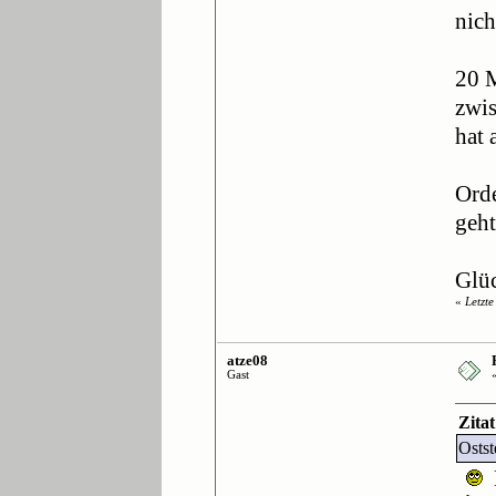
nich
20 M
zwis
hat 
Orde
geht
Glü
«
Letzt
atze08
Gast
Zita
Osts
L