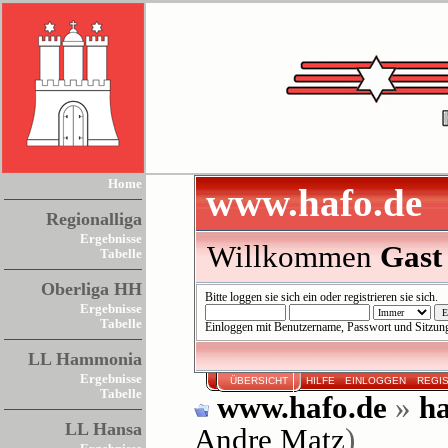
Home
www.hafo.de
Regionalliga
Ergebnisse
Willkommen
Gast
Tabelle
Oberliga HH
Bitte
loggen sie sich ein
oder
registrieren sie sich
.
Ergebnisse
Tabelle
Einloggen mit Benutzername, Passwort und Sitzun
LL Hammonia
Ergebnisse
ÜBERSICHT
HILFE
EINLOGGEN
REGI
Tabelle
www.hafo.de
»
ha
LL Hansa
Andre Matz
)