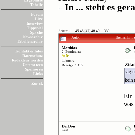
Ergebnisse
In ... steht es gera
Tabelle
Forum
Live
Interview
Tippspiel
Seiten:
1
...
45
46
[
47
]
48
49
...
380
Spr che
Newsarchiv
Autor
Thema: In ...
Tabellenarchiv
Matthias
Kontakt & Infos
2. Bundesliga
Datenschutz
Redakteur werden
Offline
Zita
Unterst tzen
Beiträge: 1.155
Sponsoren
sag m
Links
kein 
Zur ck
Ein 
was 
DerDon
Gast