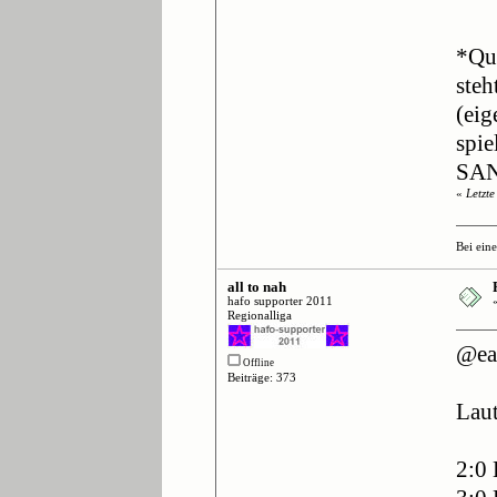
*Qua
steh
(eig
spie
SAN
«
Letzt
Bei ein
all to nah
hafo supporter 2011
Regionalliga
@ea
Offline
Beiträge: 373
Laut
2:0 