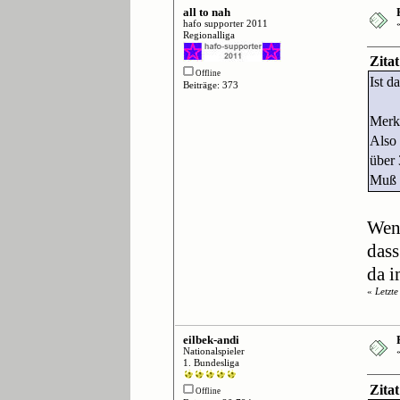
all to nah
hafo supporter 2011
Regionalliga
Zita
Offline
Ist d
Beiträge: 373
Merk
Also 
über 
Muß 
Wenn
dass
da i
«
Letzt
eilbek-andi
Nationalspieler
1. Bundesliga
Zitat
Offline