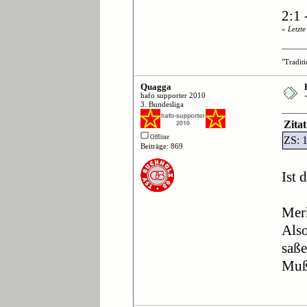
2:1 
«
Letzt
"Tradit
Quagga
hafo supporter 2010
3. Bundesliga
Zitat
Offline
ZS: 
Beiträge: 869
Ist 
Mer
Also
saße
Muß