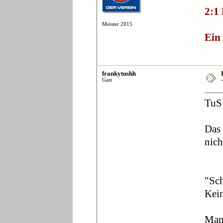
2:1 
Meister 2015
Ein 
frankytushh
Gast
TuS
Das 
nich
"Sch
Kei
Mann