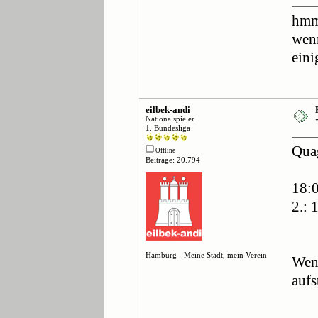
hmmm
wenn
ein
eilbek-andi
Nationalspieler
1. Bundesliga
Quag
Offline
Beiträge: 20.794
18:0
2.: 
Hamburg - Meine Stadt, mein Verein
Wenn
aufs