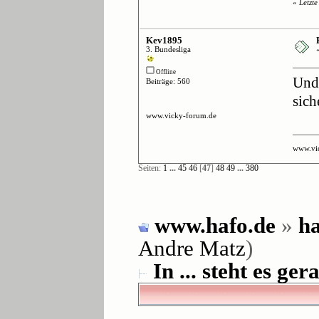
«
Letzt
Kev1895
3. Bundesliga
Offline
Und 
Beiträge: 560
sich
www.vicky-forum.de
www.vi
Seiten:
1
...
45
46
[
47
]
48
49
...
380
www.hafo.de
»
ha
Andre Matz
)
In ... steht es gera