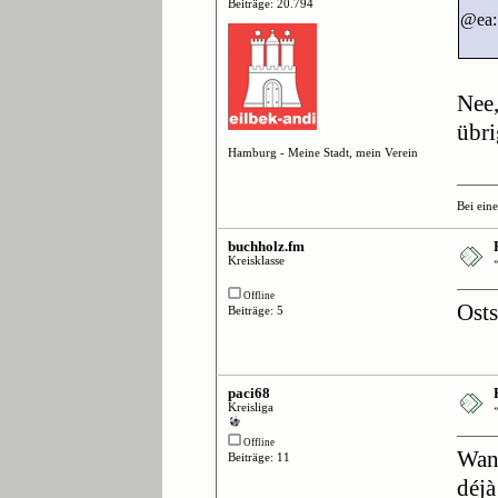
Beiträge: 20.794
@ea:
Nee,
übri
Hamburg - Meine Stadt, mein Verein
Bei ein
buchholz.fm
Kreisklasse
Offline
Ost
Beiträge: 5
paci68
Kreisliga
Offline
Wan
Beiträge: 11
déjà