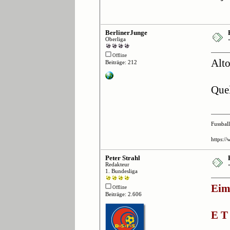
BerlinerJunge
Oberliga
Offline
Alto
Beiträge: 212
Que
Fussbal
https:/
Peter Strahl
Redakteur
1. Bundesliga
Eims
Offline
Beiträge: 2.606
E T 