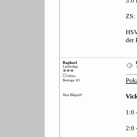
3:0
ZS:
HSV 
der 
Raphael
Landesliga
Offline
Poka
Beiträge: 63
Heja Blåguld!
Vic
1:0 
2:0 