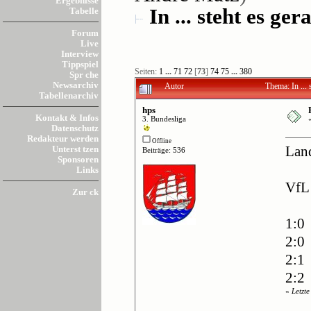
Ergebnisse
In ... steht es gera
Tabelle
Forum
Live
Interview
Tippspiel
Seiten:
1
...
71
72
[
73
]
74
75
...
380
Spr che
Newsarchiv
Autor
Thema: In ...
Tabellenarchiv
hps
Kontakt & Infos
3. Bundesliga
Datenschutz
Redakteur werden
Offline
Unterst tzen
Lan
Beiträge: 536
Sponsoren
Links
VfL
Zur ck
1:0 
2:0
2:1 
2:2
«
Letzt