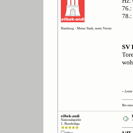
Hz: 
76.:
78.:
Hamburg - Meine Stadt, mein Verein
SV 
Tore
woh
«
Letzt
Bei ein
eilbek-andi
Nationalspieler
1. Bundesliga
Offline