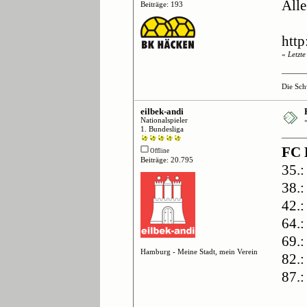
Alle
Beiträge: 193
htt
«
Letzt
Die Sch
eilbek-andi
Nationalspieler
1. Bundesliga
FC 
Offline
Beiträge: 20.795
35.:
38.:
42.:
64.:
69.:
Hamburg - Meine Stadt, mein Verein
82.:
87.: