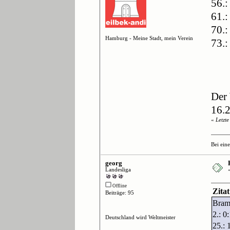
56.:
61.
70.:
Hamburg - Meine Stadt, mein Verein
73.:
Der 
16.2
«
Letzt
Bei ein
georg
Landesliga
Offline
Zita
Beiträge: 95
Bram
2.: 0
Deutschland wird Weltmeister
25.: 