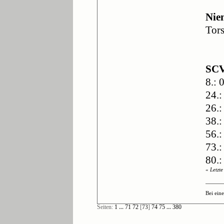
Nie
Tors
SC
8.: 
24.:
26.:
38.
56.:
73.
80.:
«
Letzt
Bei ein
Seiten:
1
...
71
72
[
73
]
74
75
...
380