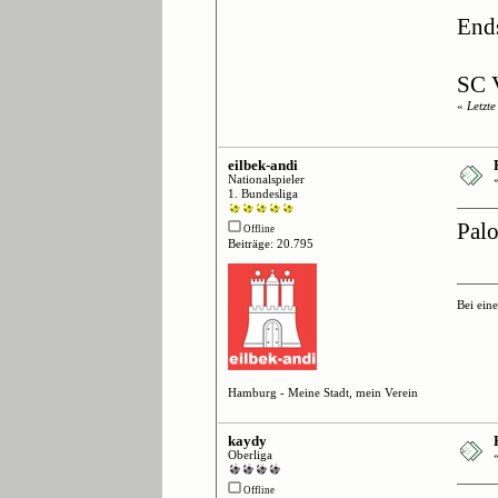
Ends
SC V
«
Letzt
eilbek-andi
Nationalspieler
1. Bundesliga
Palo
Offline
Beiträge: 20.795
Bei ein
Hamburg - Meine Stadt, mein Verein
kaydy
Oberliga
Offline