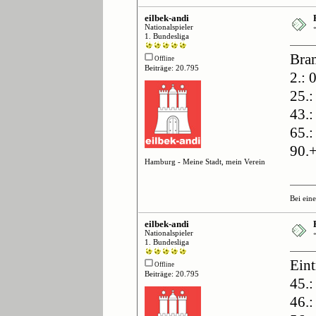
eilbek-andi
Nationalspieler
1. Bundesliga
Bra
Offline
Beiträge: 20.795
2.: 
25.:
43.:
65.:
90.+
Hamburg - Meine Stadt, mein Verein
Bei ein
eilbek-andi
Nationalspieler
1. Bundesliga
Ein
Offline
Beiträge: 20.795
45.:
46.: