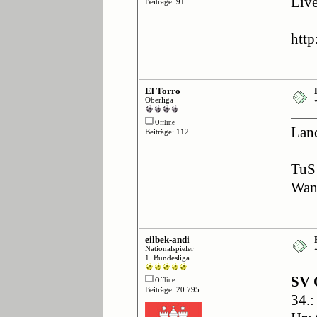
Live
Beiträge: 91
http
El Torro
Oberliga
Offline
Land
Beiträge: 112
TuS
Wan
eilbek-andi
Nationalspieler
1. Bundesliga
SV 
Offline
Beiträge: 20.795
34.: