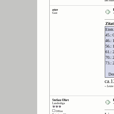
Bei ein
atze
Gast
Zita
Eint
45.: 
46.: 
56.: 
61.:
70.: 
73.: 
Der W
ca.1
«
Letzt
Stefan Ohrt
Landesliga
Offline