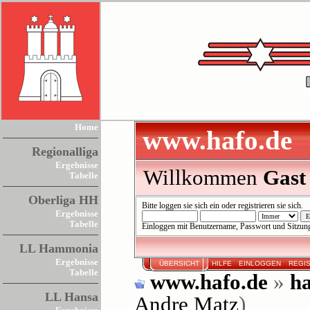
Home
www.hafo.de
Regionalliga
Ergebnisse
Willkommen
Gast
Tabelle
Oberliga HH
Bitte
loggen sie sich ein
oder
registrieren sie sich
.
Ergebnisse
Tabelle
Einloggen mit Benutzername, Passwort und Sitzun
LL Hammonia
Ergebnisse
ÜBERSICHT
HILFE
EINLOGGEN
REGI
Tabelle
www.hafo.de
»
ha
LL Hansa
Andre Matz
)