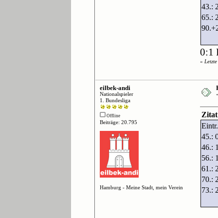
43.: 
65.: 
90.+2
0:1
«
Letzt
eilbek-andi
Nationalspieler
1. Bundesliga
Zita
Offline
Beiträge: 20.795
Eint
45.: 
46.: 
56.: 
61.:
70.: 
Hamburg - Meine Stadt, mein Verein
73.: 