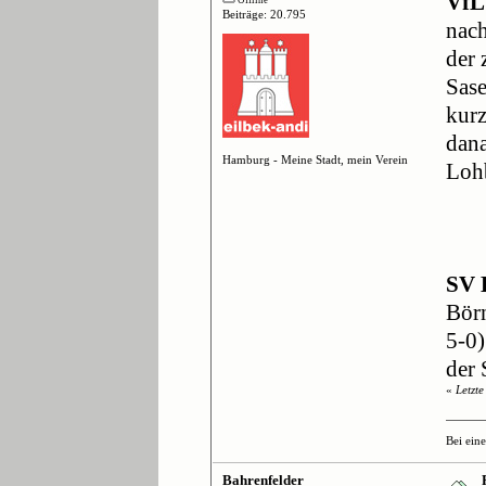
VfL
Beiträge: 20.795
nach
der 
Sase
kurz
dana
Hamburg - Meine Stadt, mein Verein
Lohb
SV 
Börn
5-0)
der 
«
Letzt
Bei ein
Bahrenfelder