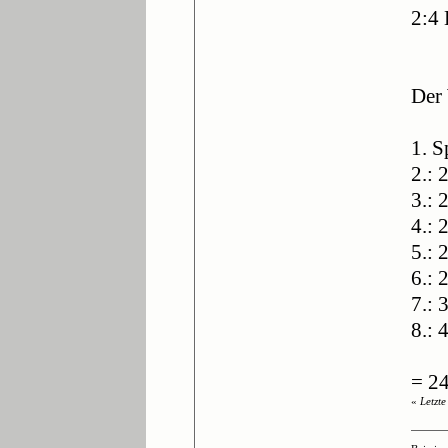
2:4
Der
1. S
2.: 
3.: 
4.: 
5.: 
6.: 
7.: 
8.: 
= 24
«
Letzt