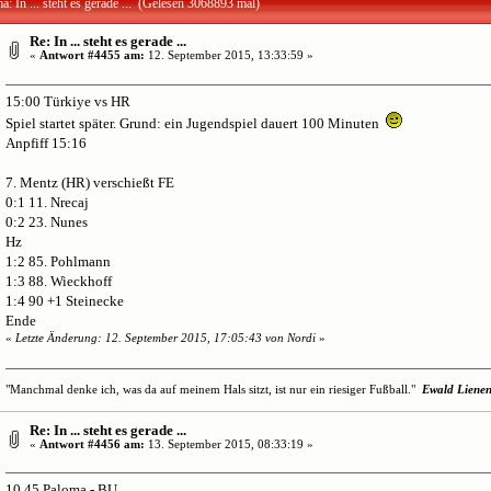
: In ... steht es gerade ... (Gelesen 3068893 mal)
Re: In ... steht es gerade ...
«
Antwort #4455 am:
12. September 2015, 13:33:59 »
15:00 Türkiye vs HR
Spiel startet später. Grund: ein Jugendspiel dauert 100 Minuten
Anpfiff 15:16
7. Mentz (HR) verschießt FE
0:1 11. Nrecaj
0:2 23. Nunes
Hz
1:2 85. Pohlmann
1:3 88. Wieckhoff
1:4 90 +1 Steinecke
Ende
«
Letzte Änderung: 12. September 2015, 17:05:43 von Nordi
»
"Manchmal denke ich, was da auf meinem Hals sitzt, ist nur ein riesiger Fußball."
Ewald Liene
Re: In ... steht es gerade ...
«
Antwort #4456 am:
13. September 2015, 08:33:19 »
10.45 Paloma - BU