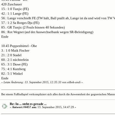
420 Zuschauer
15.: 1:0 Tunjic (FE)
42.: 1:1 Lange (FE)
56.: Lange verschießt FE (TW hält, Ball prallt ab, Lange ist da und wird von TW V
57.: 1:2 Sa Borges Dju (FE)
85.: GR Tunjic (2 Fouls binnen 40 Sekunden)
86.: Rot Wegner (auf der Auswechselbank wegen SR-Beleidigung)
Ende
10.45 Poppenbüttel - Ohe
3.: 1:0 Maik Fischer
21.: 2:0 Stadel
60.: 2:1 nüchterlein
65.: 3:1 Duwe (FE)
75.: 4:1 Kurzberg
82.: 5:1 Winkel
Ende
«
Letzte Änderung: 13. September 2015, 12:35:33 von eilbek-andi
»
Bei einem Fußballspiel verkompliziert sich alles durch die Anwesenheit der gegnerischen Mannsc
Re: In ... steht es gerade ...
«
Antwort #4457 am:
13. September 2015, 14:47:29 »