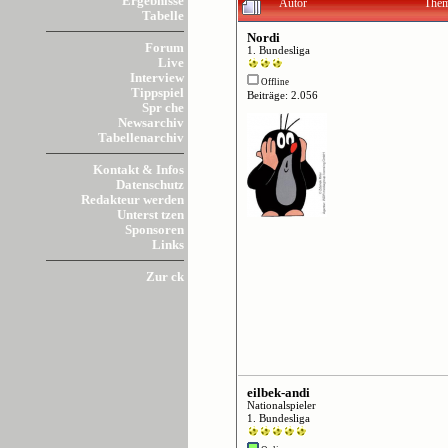
Ergebnisse
Autor
Thema
Tabelle
Nordi
Forum
1. Bundesliga
Live
Interview
Offline
Tippspiel
Beiträge: 2.056
Spr che
Newsarchiv
Tabellenarchiv
Kontakt & Infos
Datenschutz
Redakteur werden
Unterst tzen
Sponsoren
Links
Zur ck
eilbek-andi
Nationalspieler
1. Bundesliga