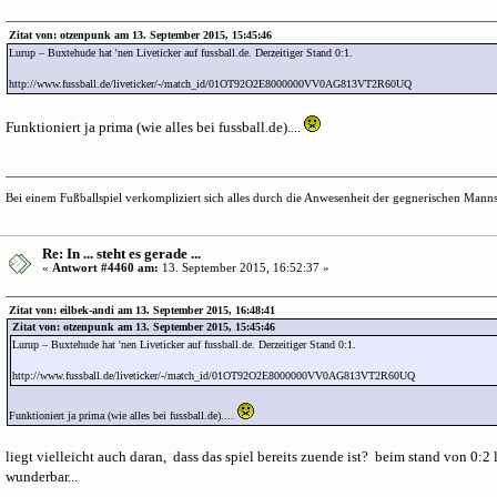
Zitat von: otzenpunk am 13. September 2015, 15:45:46
Lurup – Buxtehude hat 'nen Liveticker auf fussball.de. Derzeitiger Stand 0:1.
http://www.fussball.de/liveticker/-/match_id/01OT92O2E8000000VV0AG813VT2R60UQ
Funktioniert ja prima (wie alles bei fussball.de)....
Bei einem Fußballspiel verkompliziert sich alles durch die Anwesenheit der gegnerischen Mannsc
Re: In ... steht es gerade ...
«
Antwort #4460 am:
13. September 2015, 16:52:37 »
Zitat von: eilbek-andi am 13. September 2015, 16:48:41
Zitat von: otzenpunk am 13. September 2015, 15:45:46
Lurup – Buxtehude hat 'nen Liveticker auf fussball.de. Derzeitiger Stand 0:1.
http://www.fussball.de/liveticker/-/match_id/01OT92O2E8000000VV0AG813VT2R60UQ
Funktioniert ja prima (wie alles bei fussball.de)....
liegt vielleicht auch daran, dass das spiel bereits zuende ist? beim stand von 0:2 l
wunderbar...