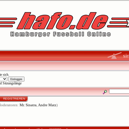
ie sich
.
d Sitzungslänge
N
REGISTRIEREN
oderatoren:
Mr. Sinatra
,
Andre Matz
)