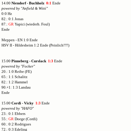
14.00
Niendorf - Buchholz
0:1
Ende
powered by "Anfield & Witti"
0:0 Hz
82.: 0:1 Jonas
87.:
GR
Yapici (wiederh. Foul)
Ende
Meppen - EN 1:0 Ende
HSV II - Hildesheim 1:2 Ende (Peinlich!!!!)
15.00
Pinneberg - Curslack
1:3
Ende
powered by "Focker"
20.: 1:0 Reibe (FE)
65.: 1:1 Schalitz
82.: 1:2 Hammel
90.+1: 1:3 Landau
Ende
15.00
Cordi - Vicky
1:3
Ende
powered by "HAFO"
23.: 0:1 Ebbers
55.:
GR
Doege (Cordi)
60.: 0:2 Rodrigues
72.: 0:3 Edeling