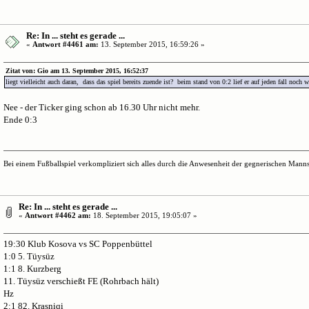
Re: In ... steht es gerade ...
«
Antwort #4461 am:
13. September 2015, 16:59:26 »
Zitat von: Gio am 13. September 2015, 16:52:37
liegt vielleicht auch daran, dass das spiel bereits zuende ist? beim stand von 0:2 lief er auf jeden fall noch w
Nee - der Ticker ging schon ab 16.30 Uhr nicht mehr.
Ende 0:3
Bei einem Fußballspiel verkompliziert sich alles durch die Anwesenheit der gegnerischen Mannsc
Re: In ... steht es gerade ...
«
Antwort #4462 am:
18. September 2015, 19:05:07 »
19:30 Klub Kosova vs SC Poppenbüttel
1:0 5. Tüysüz
1:1 8. Kurzberg
11. Tüysüz verschießt FE (Rohrbach hält)
Hz
2:1 82. Krasniqi