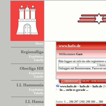
Home
www.hafo.de
Regionalliga
Willkommen
Gast
Ergebnisse
Tabelle
Bitte
loggen sie sich ein
oder
registrieren s
Oberliga HH
Einloggen mit Benutzername, Passwort un
Ergebnisse
Tabelle
ÜBERSICHT
HILFE
EINLOGGE
LL Hammonia
www.hafo.de
»
hafo.de
»
hafo.de
(M
Ergebnisse
In ... steht es gerade ...
Tabelle
LL Hansa
Seiten:
1
...
296
297
[
298
]
299
300
...
380