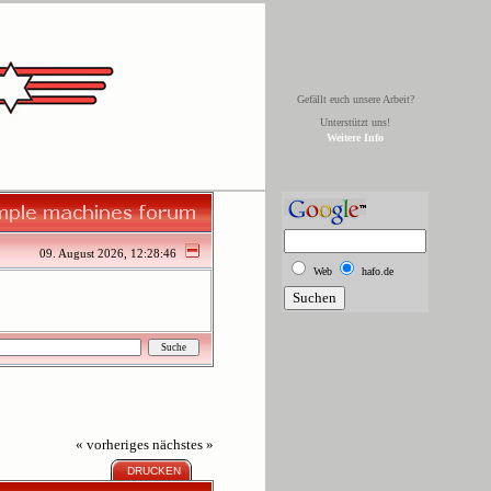
Gefällt euch unsere Arbeit?
Unterstützt uns!
Weitere Info
09. August 2026, 12:28:46
Web
hafo.de
« vorheriges
nächstes »
DRUCKEN