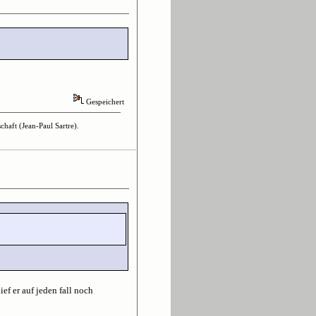
Gespeichert
haft (Jean-Paul Sartre).
ief er auf jeden fall noch