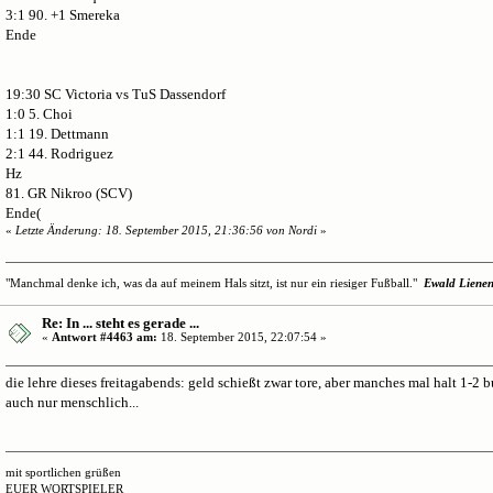
3:1 90. +1 Smereka
Ende
19:30 SC Victoria vs TuS Dassendorf
1:0 5. Choi
1:1 19. Dettmann
2:1 44. Rodriguez
Hz
81. GR Nikroo (SCV)
Ende(
«
Letzte Änderung: 18. September 2015, 21:36:56 von Nordi
»
"Manchmal denke ich, was da auf meinem Hals sitzt, ist nur ein riesiger Fußball."
Ewald Liene
Re: In ... steht es gerade ...
«
Antwort #4463 am:
18. September 2015, 22:07:54 »
die lehre dieses freitagabends: geld schießt zwar tore, aber manches mal halt 1-2 bu
auch nur menschlich...
mit sportlichen grüßen
EUER WORTSPIELER