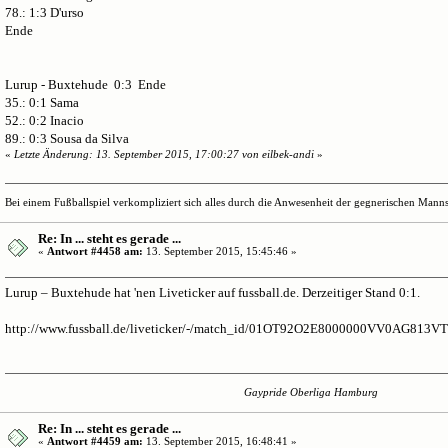
78.: 1:3 D'urso
Ende
Lurup - Buxtehude 0:3 Ende
35.: 0:1 Sama
52.: 0:2 Inacio
89.: 0:3 Sousa da Silva
«
Letzte Änderung: 13. September 2015, 17:00:27 von eilbek-andi
»
Bei einem Fußballspiel verkompliziert sich alles durch die Anwesenheit der gegnerischen Mannsc
Re: In ... steht es gerade ...
«
Antwort #4458 am:
13. September 2015, 15:45:46 »
Lurup – Buxtehude hat 'nen Liveticker auf fussball.de. Derzeitiger Stand 0:1.
http://www.fussball.de/liveticker/-/match_id/01OT92O2E8000000VV0AG813
Gaypride Oberliga Hamburg
Re: In ... steht es gerade ...
«
Antwort #4459 am:
13. September 2015, 16:48:41 »