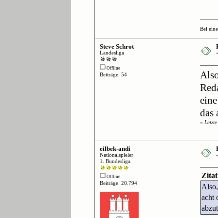
Bei ein
Steve Schrot
Landesliga
Offline
Also
Beiträge: 54
Reda
eine
das 
«
Letzt
eilbek-andi
Nationalspieler
1. Bundesliga
Zita
Offline
Beiträge: 20.794
Also,
acht 
abzut