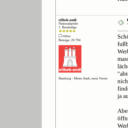
eilbek-andi
Nationalspieler
1. Bundesliga
Sch
Offline
Beiträge: 20.794
fuß
Werb
mass
läch
"abt
Hamburg - Meine Stadt, mein Verein
nich
find
ja a
Aber
öffn
Werb