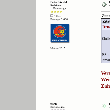
Peter Strahl
Redakteur
1. Bundesliga
Zita
Offline
Beiträge: 2.606
Zita
Druc
Ehrli
Meister 2015
P.S.:
jema
Vera
Weis
Zah
tisch
Regionalliga