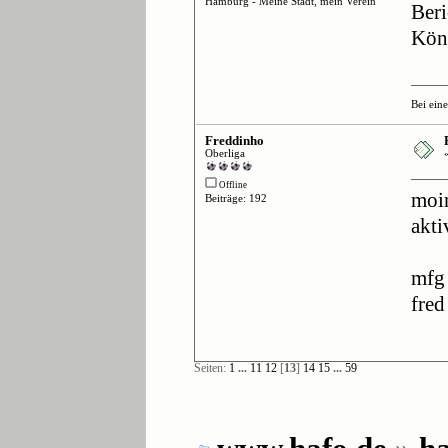
Hamburg - Meine Stadt, mein Verein
Beri
Kön
Bei ein
Freddinho
Oberliga
Offline
moin
Beiträge: 192
akti
mfg
fred
Seiten:
1
...
11
12
[
13
]
14
15
...
59