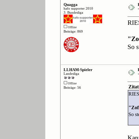
Quagga
hafo supporter 2010
3. Bundesliga
RIE
Offline
Beiträge: 869
"Zo
So s
LLHAM-Spieler
Landesliga
Offline
Zita
Beiträge: 56
RIE
"Zof
So st
Kann