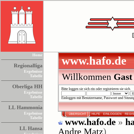
Home
www.hafo.de
Regionalliga
Ergebnisse
Willkommen
Gast
Tabelle
Oberliga HH
Bitte
loggen sie sich ein
oder
registrieren sie sich
.
Ergebnisse
Tabelle
Einloggen mit Benutzername, Passwort und Sitzun
LL Hammonia
Ergebnisse
ÜBERSICHT
HILFE
EINLOGGEN
REGI
Tabelle
www.hafo.de
»
ha
LL Hansa
Andre Matz
)