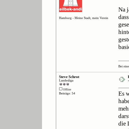
Na j
dass
Hamburg - Meine Stadt, mein Verein
gese
hint
gest
basi
Bei ein
Steve Schrot
Landesliga
Offline
Es w
Beiträge: 54
habe
mehr
dars
die 