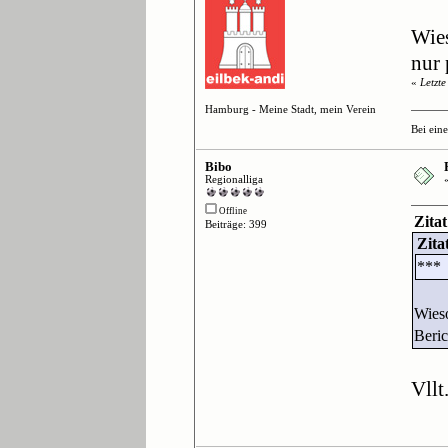
Wies
nur 
«
Letzt
Hamburg - Meine Stadt, mein Verein
Bei ein
Bibo
Regionalliga
Offline
Zita
Beiträge: 399
Zita
***
Wieso
Beric
Vllt