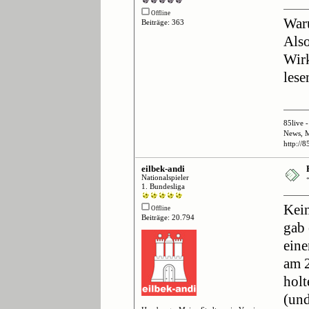
Offline
Waru
Beiträge: 363
Also
Wirk
lese
85live
News, M
http://8
eilbek-andi
Nationalspieler
1. Bundesliga
Kein
Offline
Beiträge: 20.794
gab 
eine
am 2
holt
(und