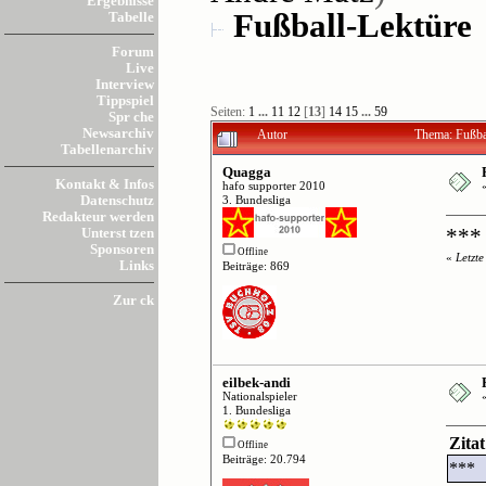
Ergebnisse
Fußball-Lektüre
Tabelle
Forum
Live
Interview
Tippspiel
Seiten:
1
...
11
12
[
13
]
14
15
...
59
Spr che
Newsarchiv
Autor
Thema: Fußba
Tabellenarchiv
Quagga
Kontakt & Infos
hafo supporter 2010
Datenschutz
3. Bundesliga
Redakteur werden
Unterst tzen
***
Sponsoren
Offline
«
Letzt
Links
Beiträge: 869
Zur ck
eilbek-andi
Nationalspieler
1. Bundesliga
Zita
Offline
Beiträge: 20.794
***