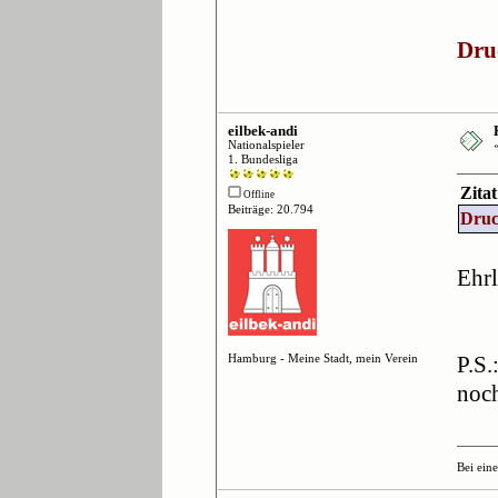
Dru
eilbek-andi
Nationalspieler
1. Bundesliga
Zita
Offline
Beiträge: 20.794
Druc
Ehrl
Hamburg - Meine Stadt, mein Verein
P.S.
noc
Bei ein