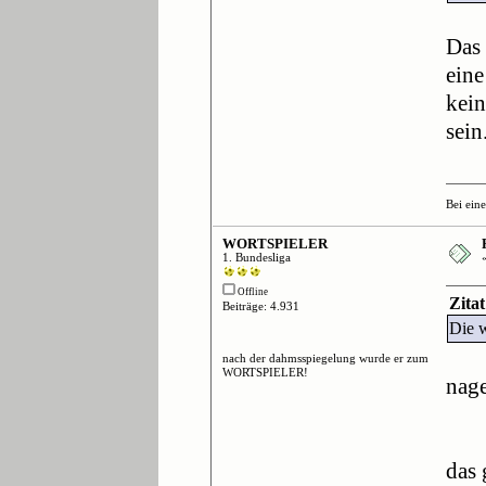
Das 
eine
kein
sein
Bei ein
WORTSPIELER
1. Bundesliga
Offline
Zitat
Beiträge: 4.931
Die w
nach der dahmsspiegelung wurde er zum
WORTSPIELER!
nage
das 