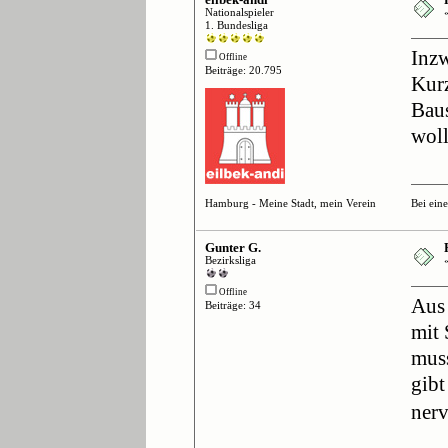
Nationalspieler
1. Bundesliga
Inzw
Offline
Beiträge: 20.795
Kurz
Baus
woll
Bei ein
Hamburg - Meine Stadt, mein Verein
Gunter G.
Bezirksliga
Offline
Aus 
Beiträge: 34
mit 
muss
gibt
nerv