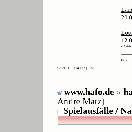
Land
20.0
Lott
12.0
«
Letzt
Bei ein
Seiten:
1
...
174
175
[
176
]
www.hafo.de
»
ha
Andre Matz
)
Spielausfälle / N