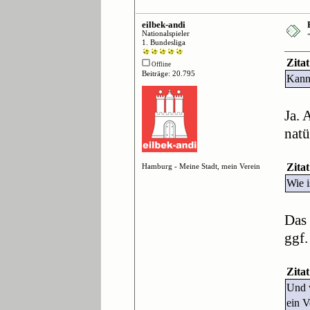
eilbek-andi
Nationalspieler
1. Bundesliga
Zitat
Offline
Beiträge: 20.795
Kann 
Ja. 
natü
Zitat
Hamburg - Meine Stadt, mein Verein
Wie i
Das 
ggf.
Zitat
Und w
ein V