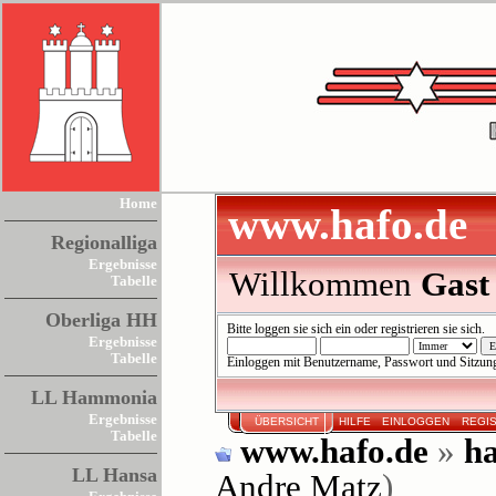
Home
www.hafo.de
Regionalliga
Ergebnisse
Willkommen
Gast
Tabelle
Oberliga HH
Bitte
loggen sie sich ein
oder
registrieren sie sich
.
Ergebnisse
Tabelle
Einloggen mit Benutzername, Passwort und Sitzun
LL Hammonia
Ergebnisse
ÜBERSICHT
HILFE
EINLOGGEN
REGI
Tabelle
www.hafo.de
»
ha
LL Hansa
Andre Matz
)