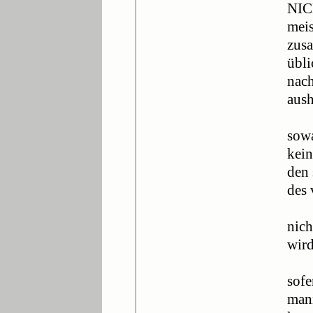
NICH
meis
zusa
übli
nach
aush
sowa
kein
den 
des 
nich
wird
sofe
mann