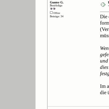
Gunter G.
Bezirksliga
Offline
Die
Beiträge: 34
form
(Ver
müs
Wenn
gefe
und 
dies
fest
Im a
die 