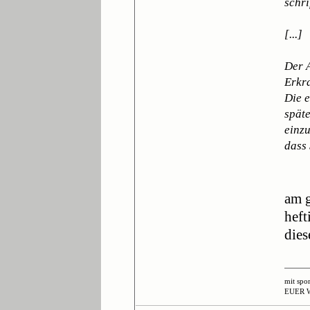
schri
[...]
Der 
Erkr
Die e
spät
einzu
dass
am g
heft
die
mit spo
EUER 