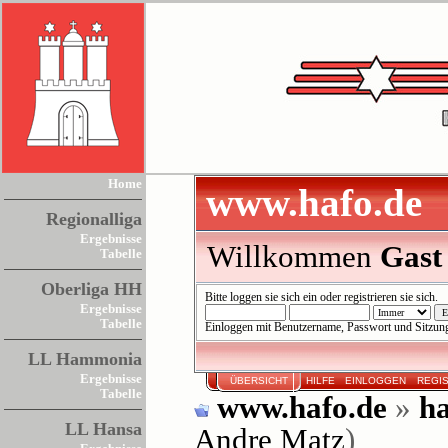
Home
www.hafo.de
Regionalliga
Ergebnisse
Willkommen
Gast
Tabelle
Oberliga HH
Bitte
loggen sie sich ein
oder
registrieren sie sich
.
Ergebnisse
Tabelle
Einloggen mit Benutzername, Passwort und Sitzun
LL Hammonia
Ergebnisse
ÜBERSICHT
HILFE
EINLOGGEN
REGI
Tabelle
www.hafo.de
»
ha
LL Hansa
Andre Matz
)