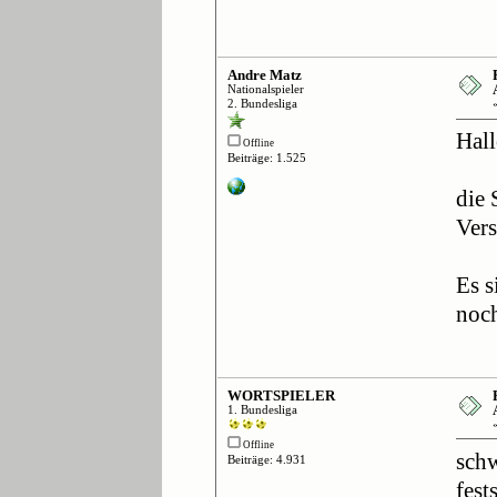
Andre Matz
Nationalspieler
2. Bundesliga
Hal
Offline
Beiträge: 1.525
die 
Vers
Es s
noch
WORTSPIELER
1. Bundesliga
Offline
schw
Beiträge: 4.931
fest