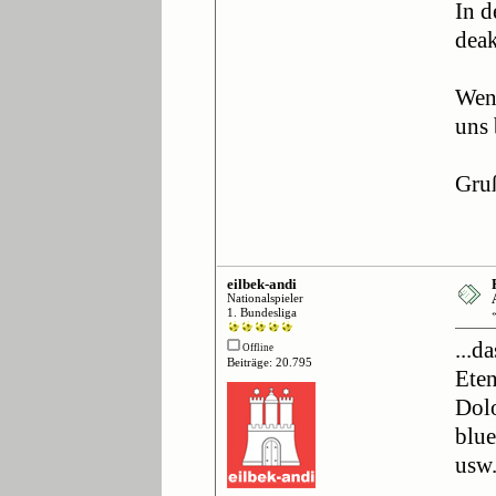
In d
deak
Wenn
uns 
Gru
eilbek-andi
Nationalspieler
1. Bundesliga
...d
Offline
Beiträge: 20.795
Eten
Dolo
blue
usw.