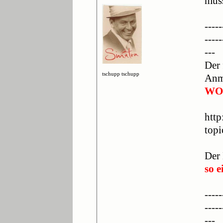
muss
-----
-----
---
Der 
tschupp tschupp
Anm
WO
htt
top
Der
so e
-----
-----
---