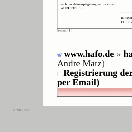
nach der dahmsspiegelung wurde er zum
WORTSPIELER!
mit spo
EUER 
Seiten: [
1
]
www.hafo.de
»
ha
Andre Matz
)
Registrierung de
per Email)
© 2003- 2026