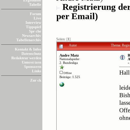
Ergebnisse
Registrierung de
Tabelle
per Email)
Forum
Live
Interview
Tippspiel
Spr che
Newsarchiv
Seiten: [
1
]
Tabellenarchiv
Autor
Thema: Regist
Kontakt & Infos
Datenschutz
Andre Matz
R
Redakteur werden
A
Nationalspieler
Unterst tzen
2. Bundesliga
Sponsoren
Links
Hall
Offline
Beiträge: 1.525
Zur ck
leid
Bish
lass
Offe
ohn