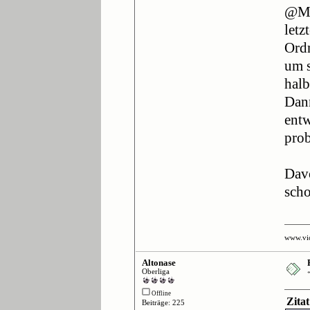
@Mat
letz
Ordn
um s
halb
Dann
entw
prob
Davo
scho
www.vi
Altonase
Oberliga
Offline
Zita
Beiträge: 225