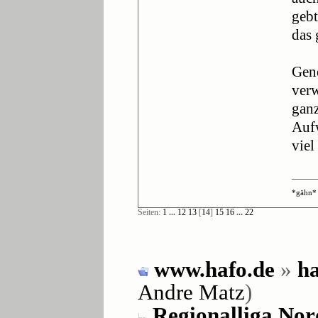
gebt
das 
Gene
verw
ganz
Aufw
viel
*gähn*
Seiten:
1
...
12
13
[
14
]
15
16
...
22
www.hafo.de
»
ha
Andre Matz
)
Regionalliga Nor