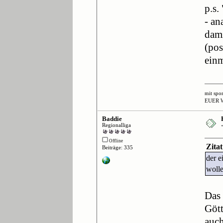
p.s.
- an
dami
(pos
einm
mit spo
EUER 
Baddie
Regionalliga
Offline
Zita
Beiträge: 335
der e
wolle
Das 
Gött
auch