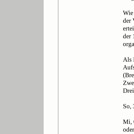
Wie 
der 
erte
der 
orga
Als 
Aufs
(Bre
Zwei
Drei
So,
Mi,
ode