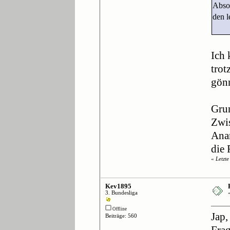
Absol
den l
Ich 
tro
gönn
Grun
Zwis
Anan
die 
«
Letzt
Kev1895
3. Bundesliga
Offline
Jap,
Beiträge: 560
Frag