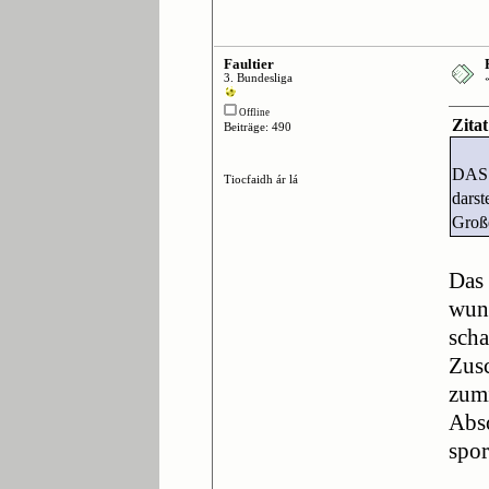
Faultier
3. Bundesliga
Offline
Zita
Beiträge: 490
DAS i
Tiocfaidh ár lá
darst
Große
Das 
wund
scha
Zusc
zumi
Abso
spor