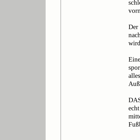
schl
vorn
Der 
nach
wird
Eine
spor
alle
Auße
DAS 
echt
mitt
Fußb