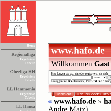
Home
www.hafo.de
Regionalliga
Ergebnisse
Willkommen
Gast
Tabelle
Oberliga HH
Bitte
loggen sie sich ein
oder
registrieren sie sich
.
Ergebnisse
Tabelle
Einloggen mit Benutzername, Passwort und Sitzun
LL Hammonia
Ergebnisse
ÜBERSICHT
HILFE
EINLOGGEN
REGI
Tabelle
www.hafo.de
»
ha
LL Hansa
Andre Matz
)