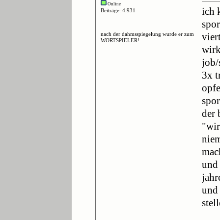
Online
ich 
Beiträge: 4.931
spor
nach der dahmsspiegelung wurde er zum
vier
WORTSPIELER!
wirk
job/
3x t
opfe
spor
der 
"wir
niem
mach
und 
jahr
und 
stel