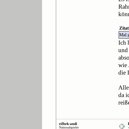
Rahm
könn
Zita
Mal g
Ich 
und 
abso
wie 
die 
Alle
da i
reiß
eilbek-andi
Nationalspieler