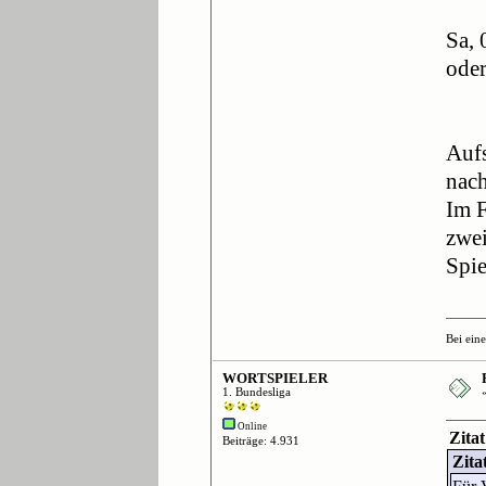
Sa, 
ode
Aufs
nach
Im F
zwei
Spie
Bei ein
WORTSPIELER
1. Bundesliga
Online
Zita
Beiträge: 4.931
Zita