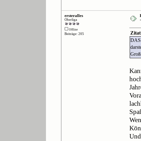
ersteralles
Oberliga
Offline
Zita
Beiträge: 205
DAS i
darst
Große
Kann
hoch
Jahr
Vora
lach
Spaß
Wenn
Könn
Und 