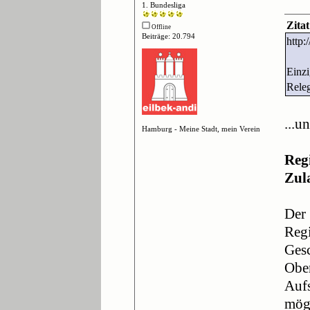
1. Bundesliga
Zita
Offline
Beiträge: 20.794
http:
Einzi
Releg
...u
Hamburg - Meine Stadt, mein Verein
Reg
Zul
Der 
Regi
Gesc
Ober
Aufs
mögl