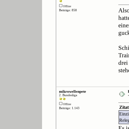
Offline
Also
Beiträge: 858
hatt
eine
guck
Schi
Trai
drei
steh
mikrowellenpete
2. Bundesliga
Offline
Zita
Beiträge: 1.143
Einzi
Releg
Es i