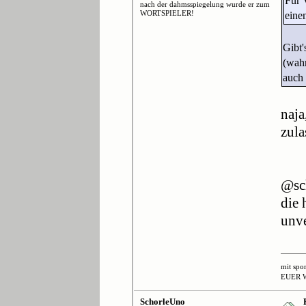
Für 
nach der dahmsspiegelung wurde er zum
WORTSPIELER!
eine
Gibt'
(wahr
auch 
naja
zula
@sc
die 
unve
mit spo
EUER 
SchorleUno