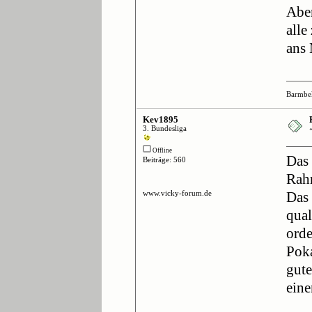
Aber
alle
ans 
Barmbe
Kev1895
3. Bundesliga
Offline
Das 
Beiträge: 560
Rahm
www.vicky-forum.de
Das 
qual
orde
Pok
gute
eine