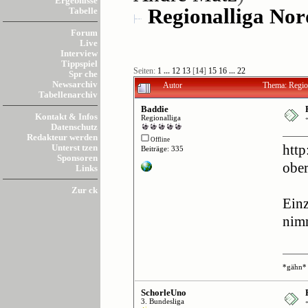
Ergebnisse
Regionalliga Nor
Tabelle
Forum
Live
Interview
Tippspiel
Seiten:
1
...
12
13
[
14
]
15
16
...
22
Spr che
Newsarchiv
Autor
Thema: Regio
Tabellenarchiv
Baddie
Kontakt & Infos
Regionalliga
Datenschutz
Redakteur werden
Offline
Unterst tzen
http
Beiträge: 335
Sponsoren
obe
Links
Zur ck
Einz
nimm
*gähn*
SchorleUno
3. Bundesliga