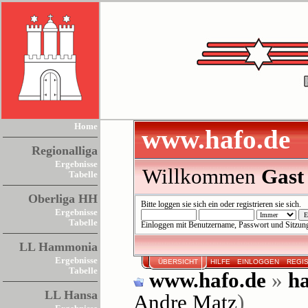
Home
www.hafo.de
Regionalliga
Ergebnisse
Willkommen
Gast
Tabelle
Oberliga HH
Bitte
loggen sie sich ein
oder
registrieren sie sich
.
Ergebnisse
Tabelle
Einloggen mit Benutzername, Passwort und Sitzun
LL Hammonia
Ergebnisse
ÜBERSICHT
HILFE
EINLOGGEN
REGI
Tabelle
www.hafo.de
»
ha
LL Hansa
Andre Matz
)