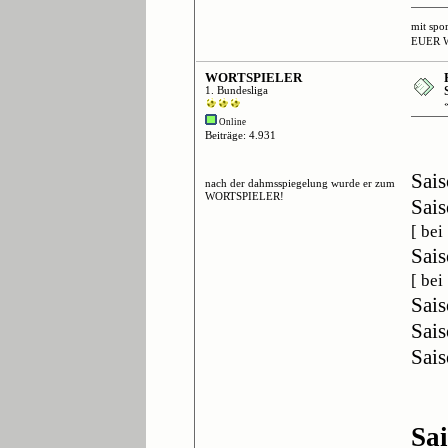
mit spo
EUER 
WORTSPIELER
1. Bundesliga
Online
Beiträge: 4.931
Sais
nach der dahmsspiegelung wurde er zum
WORTSPIELER!
Sais
[ be
Sais
[ bei
Sais
Sais
Sais
Sa