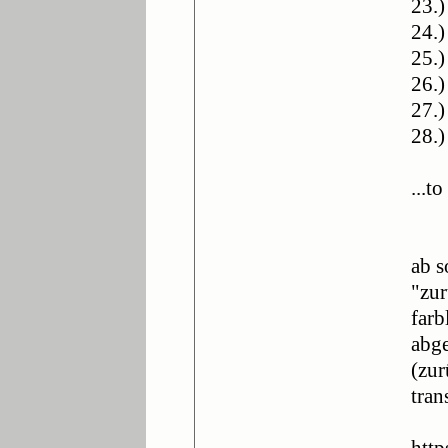
23.
24.
25.
26.)
27.)
28.
...t
ab s
"zur
farb
abge
(zur
tran
http