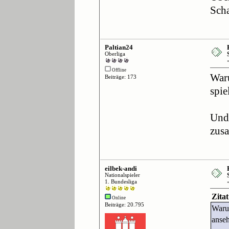
Scha
Paltian24
Oberliga
Offline
Waru
Beiträge: 173
spie
Und 
zus
eilbek-andi
Nationalspieler
1. Bundesliga
Zita
Online
Beiträge: 20.795
Warum
anseh