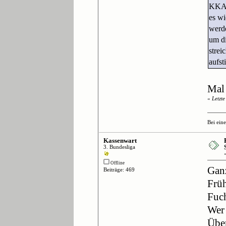
KKA a
es wi
werde
um di
strei
aufst
Mal 
«
Letzt
Bei ein
Kassenwart
3. Bundesliga
Offline
Ganz
Beiträge: 469
Früh
Fuch
Wer 
Über