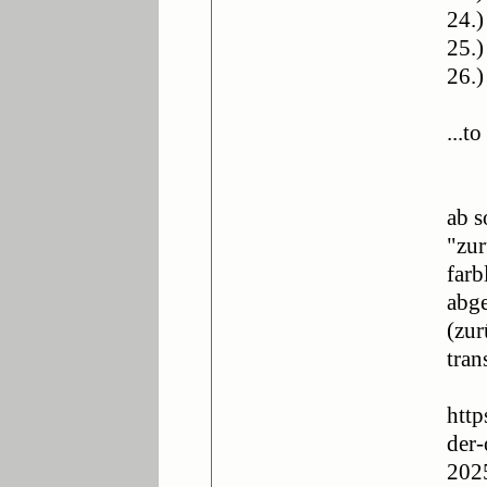
24.
25.
26.)
...t
ab s
"zur
farb
abge
(zur
tran
http
der-
202