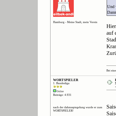
Und w
Dann
Hamburg - Meine Stadt, mein Verein
Hier
auf 
Stad
Kram
Zurü
Bei ein
WORTSPIELER
1. Bundesliga
Online
Beiträge: 4.931
Sais
nach der dahmsspiegelung wurde er zum
WORTSPIELER!
Sais