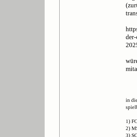
(zur
tran
http
der-
202
würd
mita
in d
spiel
1) FC
2) M
3) S