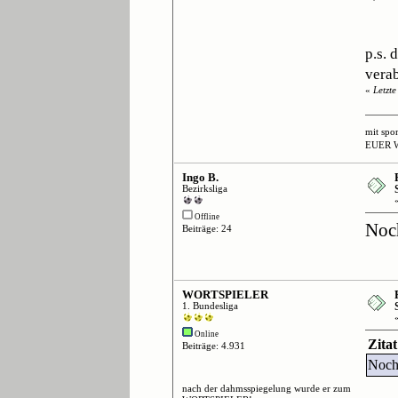
p.s. 
verab
«
Letzt
mit spo
EUER 
Ingo B.
Bezirksliga
Offline
Noch
Beiträge: 24
WORTSPIELER
1. Bundesliga
Online
Zita
Beiträge: 4.931
Noch 
nach der dahmsspiegelung wurde er zum