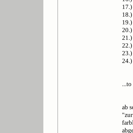
17.
18.
19.
20.)
21.
22.)
23.
24.
...t
ab s
"zur
farb
abge