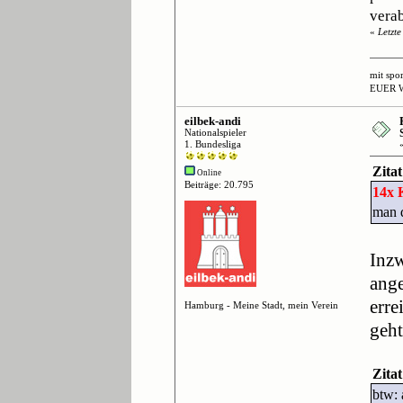
verab
«
Letzt
mit spo
EUER 
eilbek-andi
Nationalspieler
1. Bundesliga
Zita
Online
Beiträge: 20.795
14x
man d
Inz
ang
erre
Hamburg - Meine Stadt, mein Verein
geht
Zita
btw: 