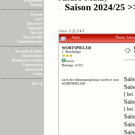
Ergebnisse
Saison 2024/25 
Tabelle
Forum
Live
Interview
Tippspiel
Seiten:
1
[
2
]
3
4
5
Spr che
Newsarchiv
Autor
Thema: Saiso
Tabellenarchiv
WORTSPIELER
Kontakt & Infos
1. Bundesliga
Datenschutz
Redakteur werden
Online
Unterst tzen
Beiträge: 4.931
Sponsoren
Links
Sais
nach der dahmsspiegelung wurde er zum
Zur ck
WORTSPIELER!
Sais
[ be
Sais
[ bei
Sais
Sais
Sais