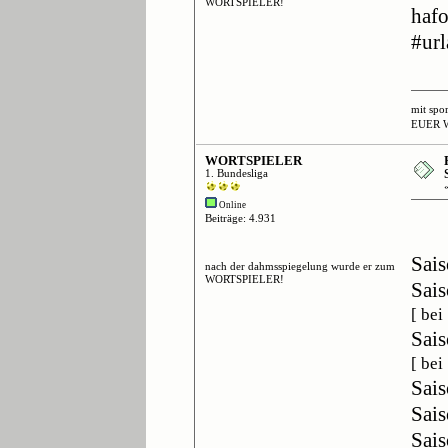
WORTSPIELER!
hafo
#url
mit spo
EUER 
WORTSPIELER
1. Bundesliga
Online
Beiträge: 4.931
Sais
nach der dahmsspiegelung wurde er zum
WORTSPIELER!
Sais
[ be
Sais
[ bei
Sais
Sais
Sais