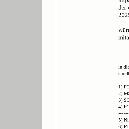
der-
202
würd
mita
in d
spiel
1) FC
2) M
3) S
4) F
------
5) Ni
6) F