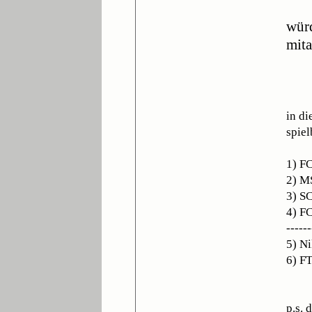
würd
mita
in d
spiel
1) FC
2) M
3) S
4) F
------
5) Ni
6) F
p.s. 