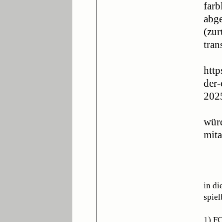
farb
abge
(zur
tran
http
der-
202
würd
mita
in d
spiel
1) FC