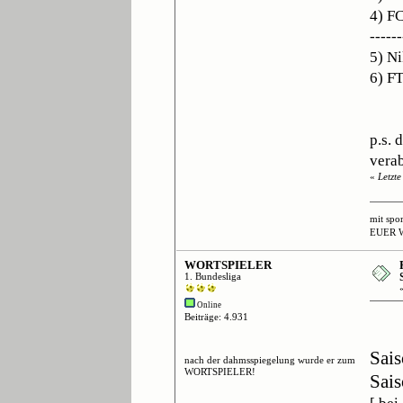
4) F
------
5) Ni
6) F
p.s. 
verab
«
Letzt
mit spo
EUER 
WORTSPIELER
1. Bundesliga
Online
Beiträge: 4.931
Sais
nach der dahmsspiegelung wurde er zum
WORTSPIELER!
Sais