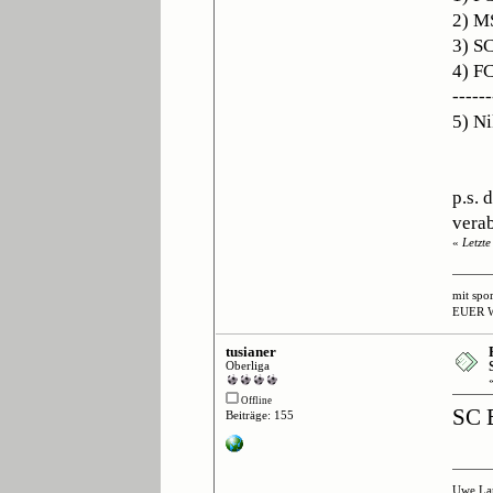
2) M
3) S
4) F
------
5) Ni
p.s. 
verab
«
Letzt
mit spo
EUER 
tusianer
Oberliga
Offline
SC E
Beiträge: 155
Uwe La