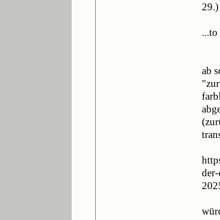
29.)
...t
ab s
"zur
farb
abge
(zur
tran
http
der-
202
würd