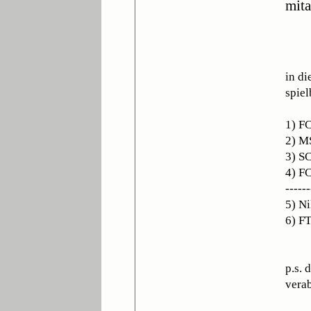
mita
in d
spiel
1) FC
2) M
3) S
4) F
------
5) Ni
6) F
p.s. 
verab