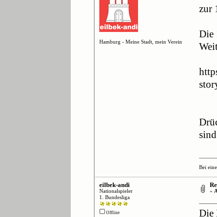
zur 
Die
Hamburg - Meine Stadt, mein Verein
Weit
htt
sto
Drüc
sind
Bei ein
eilbek-andi
Re
Nationalspieler
«
A
1. Bundesliga
Die 
Offline