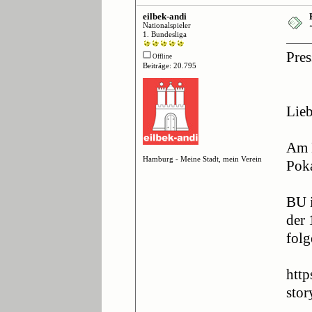
eilbek-andi
Nationalspieler
1. Bundesliga
Pres
Offline
Beiträge: 20.795
Lieb
Am 
Hamburg - Meine Stadt, mein Verein
Poka
BU i
der 
folg
htt
sto