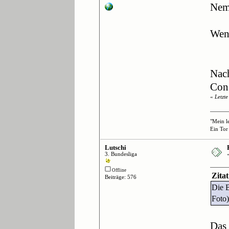
Nem
Wenn
Nach
Cond
«
Letzt
"Mein l
Ein Tor
Lutschi
3. Bundesliga
Offline
Zita
Beiträge: 576
Die B
Foto)
Das 