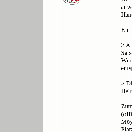
anwe
Hand
Ein
> Al
Sais
Wuns
ents
> Di
Hei
Zum 
(off
Mögl
Plat