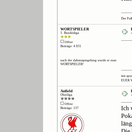
Der Fuß
WORTSPIELER
1. Bundesliga
Offline
Beiträge: 4.931
nach der dahmsspiegelung wurde er zum
WORTSPIELER!
mit spo
EUER 
Anfield
Oberliga
Offline
Ich
Beiträge: 137
Poka
län
Die