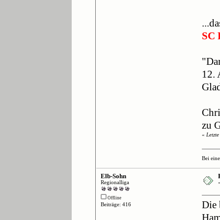
...d
SC 
"Dan
12. 
Gla
Chri
zu G
«
Letzt
Bei ein
Elb-Sohn
Regionalliga
Offline
Die 
Beiträge: 416
Ham