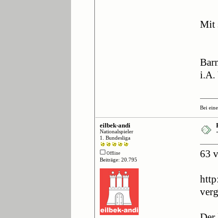
Mit 
Bar
i.A
Bei ein
eilbek-andi
Nationalspieler
1. Bundesliga
63 v
Offline
Beiträge: 20.795
http
ver
Der 