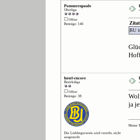
Pommernpaule
Oberliga
Offline
Zita
Beiträge: 146
BU is
Glü
Hoff
hotel-encore
Bezirksliga
Offline
Wolf
Beiträge: 38
ja 
Meine T
Der Lieblingsverein wird vererbt, nicht
ausgesucht