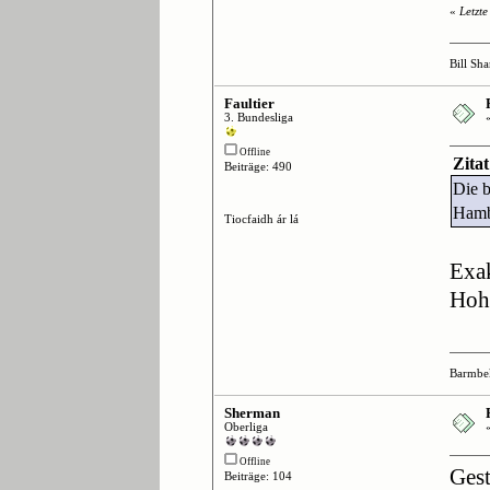
«
Letzt
Bill Sh
Faultier
3. Bundesliga
Offline
Zita
Beiträge: 490
Die b
Hamb
Tiocfaidh ár lá
Exak
Hohe
Barmbe
Sherman
Oberliga
Offline
Gest
Beiträge: 104