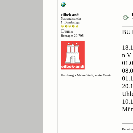
eilbek-andi
Nationalspieler
1. Bundesliga
BU h
Offline
Beiträge: 20.795
18.
n.V.
01.0
08.0
Hamburg - Meine Stadt, mein Verein
01.
20.
Uhl
10.
Mün
Bei ein