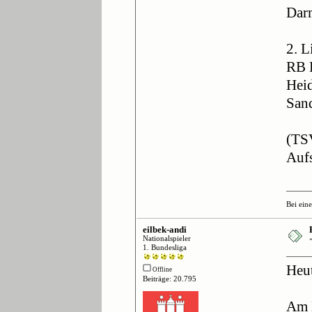
Dar
2. L
RB L
Hei
San
(TS
Aufs
Bei ein
eilbek-andi
Nationalspieler
1. Bundesliga
Heut
Offline
Beiträge: 20.795
Am 