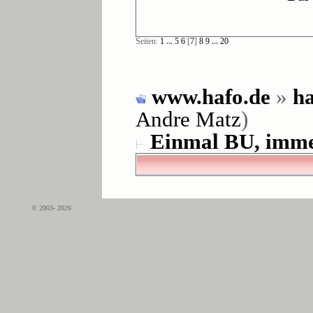
Seiten:
1
...
5
6
[
7
]
8
9
...
20
www.hafo.de
»
ha
Andre Matz
)
Einmal BU, imme
© 2003- 2026