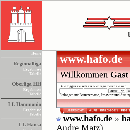
Home
www.hafo.de
Regionalliga
Ergebnisse
Willkommen
Gast
Tabelle
Oberliga HH
Bitte
loggen sie sich ein
oder
registrieren sie sich
.
Ergebnisse
Tabelle
Einloggen mit Benutzername, Passwort und Sitzun
LL Hammonia
Ergebnisse
ÜBERSICHT
HILFE
EINLOGGEN
REGI
Tabelle
www.hafo.de
»
ha
LL Hansa
Andre Matz
)