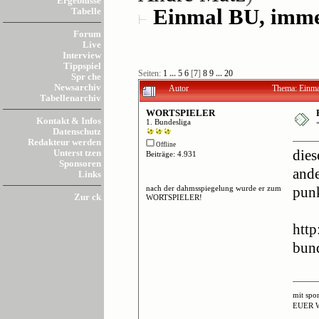
Ergebnisse
Einmal BU, imme
Tabelle
Forum
Live
Interview
Tippspiel
Seiten:
1
...
5
6
[
7
]
8
9
...
20
Spr che
Newsarchiv
Autor
Thema: Einma
Tabellenarchiv
WORTSPIELER
Kontakt & Infos
1. Bundesliga
Datenschutz
Redakteur werden
Offline
Unterst tzen
dies
Beiträge: 4.931
Sponsoren
ande
Links
nach der dahmsspiegelung wurde er zum
punk
Zur ck
WORTSPIELER!
htt
bun
mit spo
EUER 