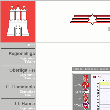
Home
Regionalliga
Ergebnisse
Tabelle
Kalender
Ergebnisse
Tabelle
Oberliga HH
Ergebnisse
TBS
Tabelle
EN03
LL Hammonia
Ergebnisse
Cordi
Tabelle
NK
LL Hansa
SCVW
Ergebnisse