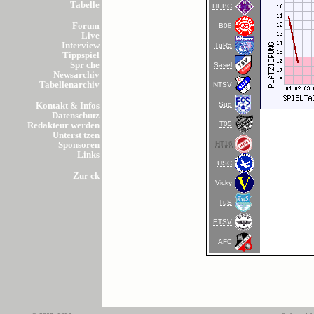
Tabelle
HEBC
Forum
B08
Live
Interview
TuRa
Tippspiel
Spr che
Sasel
Newsarchiv
Tabellenarchiv
NTSV
Süd
Kontakt & Infos
Datenschutz
T05
Redakteur werden
Unterst tzen
HT16
Sponsoren
Links
USC
Zur ck
Vicky
TuS
ETSV
AFC