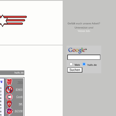
Gefällt euch unsere Arbeit?
Unterstützt uns!
Weitere Info
Web
hafo.de
hafo.de
TBS
EN03
Cordi
NK
SCVW