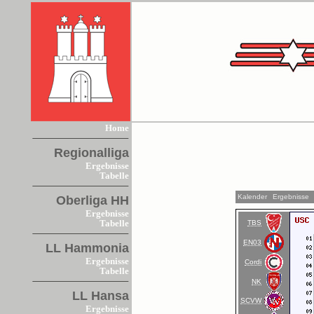
Home
Regionalliga
Ergebnisse
Tabelle
Kalender
Ergebnisse
Oberliga HH
Ergebnisse
TBS
Tabelle
EN03
LL Hammonia
Ergebnisse
Cordi
Tabelle
NK
LL Hansa
SCVW
Ergebnisse