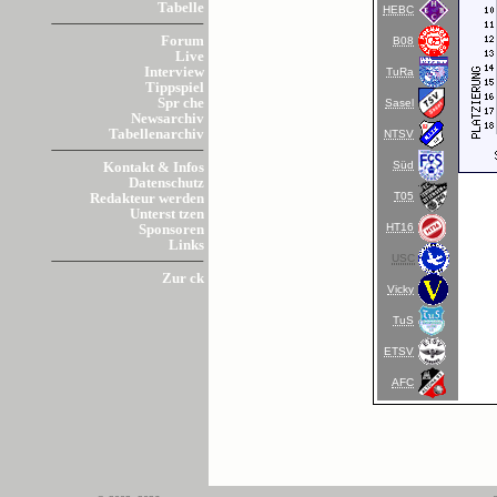
Tabelle
HEBC
Forum
B08
Live
Interview
TuRa
Tippspiel
Spr che
Sasel
Newsarchiv
Tabellenarchiv
NTSV
Süd
Kontakt & Infos
Datenschutz
T05
Redakteur werden
Unterst tzen
HT16
Sponsoren
Links
USC
Zur ck
Vicky
TuS
ETSV
AFC