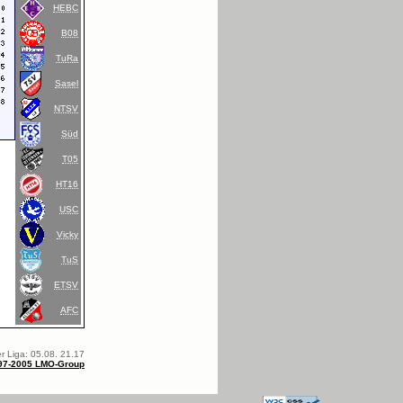
HEBC
B08
TuRa
Sasel
NTSV
Süd
T05
HT16
USC
Vicky
TuS
ETSV
AFC
r Liga: 05.08. 21.17
97-2005 LMO-Group