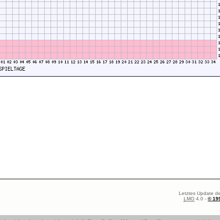
Letztes Update de
LMO
4.0 -
© 19