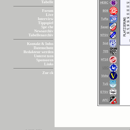
Tabelle
HEBC
Forum
B08
Live
Interview
TuRa
Tippspiel
Spr che
Sasel
Newsarchiv
Tabellenarchiv
NTSV
Süd
Kontakt & Infos
Datenschutz
T05
Redakteur werden
Unterst tzen
HT16
Sponsoren
Links
USC
Zur ck
Vicky
TuS
ETSV
AFC