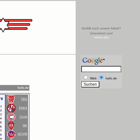
Gefällt euch unsere Arbeit?
Unterstützt uns!
Weitere Info
Web
hafo.de
hafo.de
TBS
EN03
Cordi
NK
SCVW