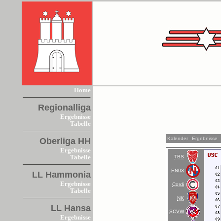
Home
Regionalliga
Ergebnisse
Tabelle
Kalender
Ergebnisse
Oberliga HH
Ergebnisse
TBS
Tabelle
EN03
LL Hammonia
Ergebnisse
Cordi
Tabelle
NK
LL Hansa
SCVW
Ergebnisse