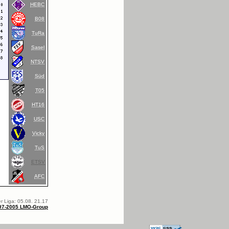
HEBC
B08
TuRa
Sasel
NTSV
Süd
T05
HT16
USC
Vicky
TuS
ETSV
AFC
r Liga: 05.08. 21.17
97-2005 LMO-Group