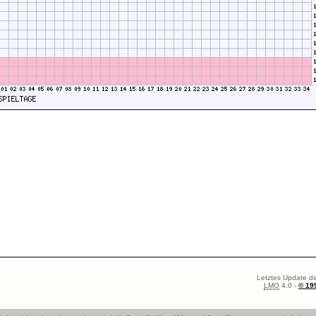
Letztes Update de
LMO
4.0 -
© 19