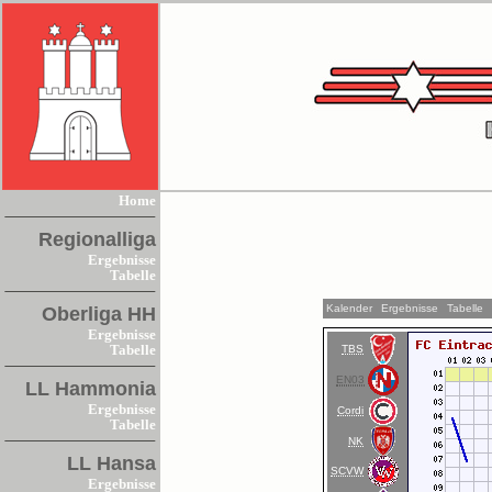
Home
Regionalliga
Ergebnisse
Tabelle
Kalender
Ergebnisse
Tabelle
Oberliga HH
Ergebnisse
TBS
Tabelle
EN03
LL Hammonia
Ergebnisse
Cordi
Tabelle
NK
LL Hansa
SCVW
Ergebnisse