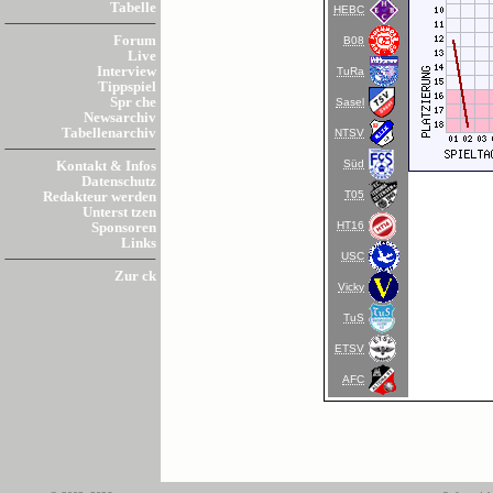
Tabelle
HEBC
Forum
B08
Live
Interview
TuRa
Tippspiel
Spr che
Sasel
Newsarchiv
Tabellenarchiv
NTSV
Süd
Kontakt & Infos
Datenschutz
T05
Redakteur werden
Unterst tzen
HT16
Sponsoren
Links
USC
Zur ck
Vicky
TuS
ETSV
AFC