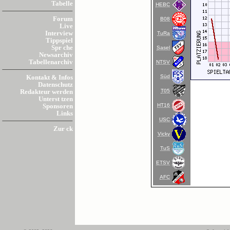
Tabelle
HEBC
Forum
B08
Live
Interview
TuRa
Tippspiel
Spr che
Sasel
Newsarchiv
Tabellenarchiv
NTSV
Süd
Kontakt & Infos
Datenschutz
T05
Redakteur werden
Unterst tzen
HT16
Sponsoren
Links
USC
Zur ck
Vicky
TuS
ETSV
AFC