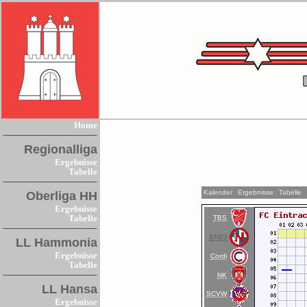
Home
Regionalliga
Ergebnisse
Tabelle
Kalender
Ergebnisse
Tabelle
Oberliga HH
Ergebnisse
TBS
Tabelle
EN03
LL Hammonia
Ergebnisse
Cordi
Tabelle
NK
LL Hansa
SCVW
Ergebnisse