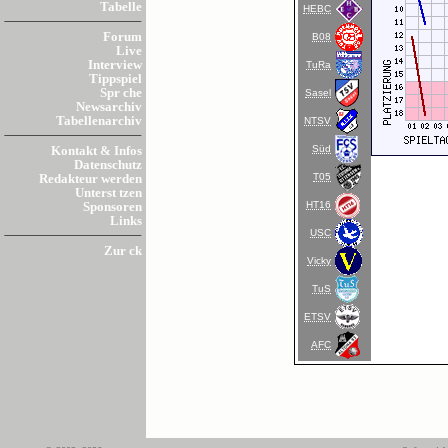
Tabelle
HEBC
Forum
B08
Live
Interview
TuRa
Tippspiel
Spr che
Sasel
Newsarchiv
Tabellenarchiv
NTSV
Süd
Kontakt & Infos
Datenschutz
T05
Redakteur werden
Unterst tzen
HT16
Sponsoren
Links
USC
Zur ck
Vicky
TuS
ETSV
AFC