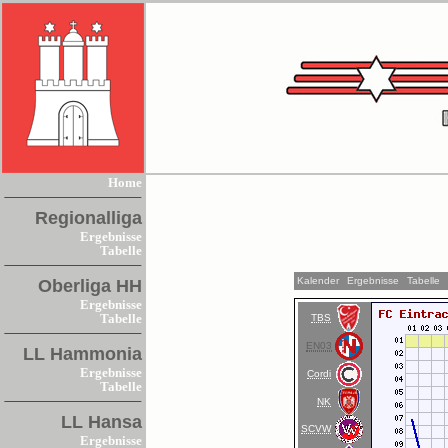
Home
Regionalliga
Ergebnisse
Tabelle
Kalender
Ergebnisse
Tabelle
Oberliga HH
Ergebnisse
TBS
Tabelle
EN03
LL Hammonia
Ergebnisse
Cordi
Tabelle
NK
LL Hansa
SCVW
Ergebnisse