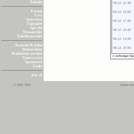
Tabelle
05.12. 12.30
Forum
05.12. 13.00
Live
Interview
05.12. 17.00
Tippspiel
Spr che
06.12. 10.45
Newsarchiv
Tabellenarchiv
06.12. 13.00
Kontakt & Infos
06.12. 15.00
Datenschutz
Redakteur werden
« vorheriger Sp
Unterst tzen
Sponsoren
Links
Zur ck
© 2003- 2026
Sofern nich