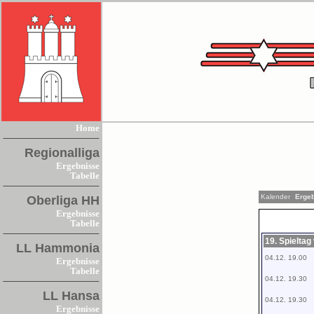
Home
Regionalliga
Ergebnisse
Tabelle
Kalender
Erge
Oberliga HH
Ergebnisse
Tabelle
19. Spielta
LL Hammonia
04.12. 19.00
Ergebnisse
Tabelle
04.12. 19.30
LL Hansa
04.12. 19.30
Ergebnisse