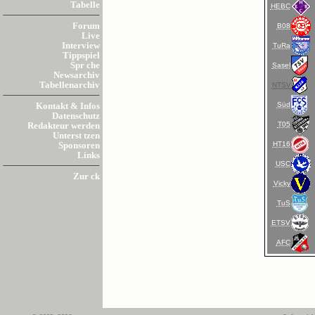
Tabelle
HEBC
Forum
B08
Live
Interview
TuRa
Tippspiel
Spr che
Sasel
Newsarchiv
Tabellenarchiv
NTSV
Süd
Kontakt & Infos
Datenschutz
T05
Redakteur werden
Unterst tzen
HT16
Sponsoren
Links
USC
Zur ck
Vicky
TuS
ETSV
AFC