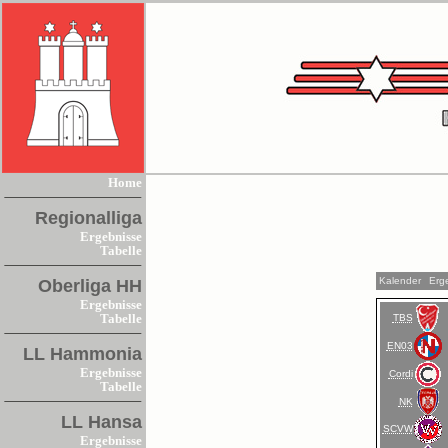
Home
Regionalliga
Ergebnisse
Tabelle
Kalender
Erg
Oberliga HH
Ergebnisse
TBS
Tabelle
EN03
LL Hammonia
Ergebnisse
Cordi
Tabelle
NK
LL Hansa
SCVW
Ergebnisse