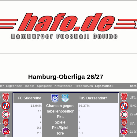
Hamburg-Oberliga 26/27
der
Ergebnisse
Tabelle
Spielpläne
Kreuztabelle
Fieberkurven
Ligastatistik
hafo
S
TBS
FC Süderelbe
TuS Dassendorf
Chancen gegen.
3
13,64%
86,37%
EN0
Tabellenposition
14
3
i
Cord
Pkt.
1
4
Spiele
2
2
K
NK
Pkt./Spiel
0.5
2
W
SC
Tore
2:3
5:1