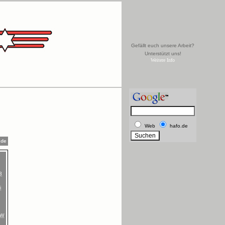
Gefällt euch unsere Arbeit?
Unterstützt uns!
Weitere Info
Web
hafo.de
.de
3
i
VW