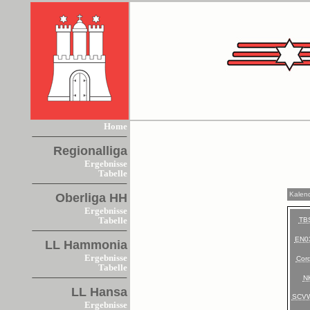
Home
Regionalliga
Ergebnisse
Tabelle
Kalen
Oberliga HH
Ergebnisse
TB
Tabelle
EN0
LL Hammonia
Ergebnisse
Cord
Tabelle
N
LL Hansa
SCV
Ergebnisse