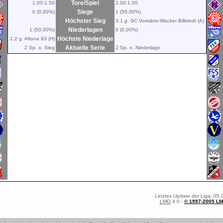
Tore/Spiel
1.00:1.50
2.00:1.00
Siege
0 (0,00%)
1 (50,00%)
Höchster Sieg
3:1 g. SC Vorwärts-Wacker Billstedt (A)
Niederlagen
1 (50,00%)
0 (0,00%)
Höchste Niederlage
1:2 g. Altona 93 (H)
Aktuelle Serie
2 Sp. o. Sieg
2 Sp. o. Niederlage
Letztes Update der Liga: 05.
LMO
4.0 -
© 1997-2005 L