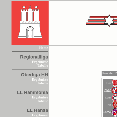
Home
Regionalliga
Ergebnisse
Tabelle
Kalender
E
Oberliga HH
Ergebnisse
TBS
Tabelle
EN03
LL Hammonia
Ergebnisse
Cordi
Tabelle
NK
LL Hansa
SCVW
Ergebnisse