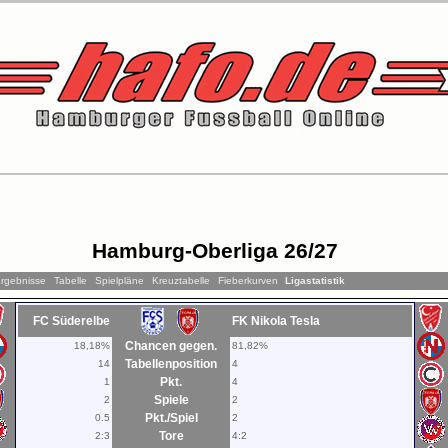
Hamburg-Oberliga 26/27
rgebnisse
Tabelle
Spielpläne
Kreuztabelle
Fieberkurven
Ligastatistik
FC Süderelbe
FK Nikola Tesla
Chancen gegen.
18,18%
81,82%
Tabellenposition
14
4
Pkt.
1
4
Spiele
2
2
Pkt./Spiel
0.5
2
Tore
2:3
4:2