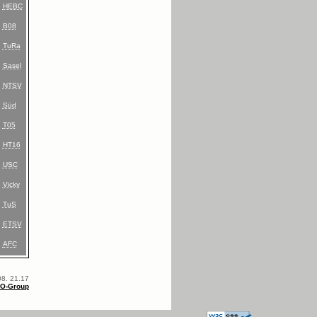
HEBC
B08
TuRa
Sasel
NTSV
Süd
T05
HT16
USC
Vicky
TuS
ETSV
AFC
08. 21.17
MO-Group