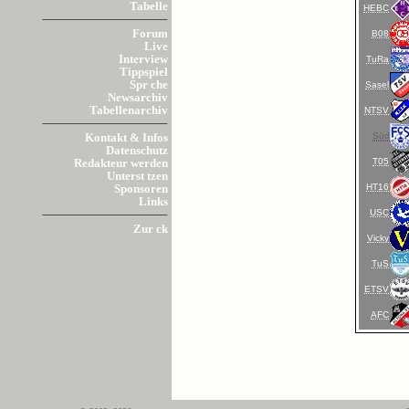
Tabelle
HEBC
Forum
B08
Live
Interview
TuRa
Tippspiel
Spr che
Sasel
Newsarchiv
Tabellenarchiv
NTSV
Süd
Kontakt & Infos
Datenschutz
T05
Redakteur werden
Unterst tzen
HT16
Sponsoren
Links
USC
Zur ck
Vicky
TuS
ETSV
AFC