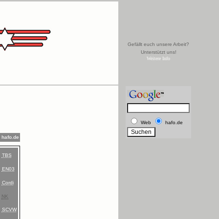
Gefällt euch unsere Arbeit?
Unterstützt uns!
Weitere Info
Web
hafo.de
hafo.de
TBS
EN03
Cordi
NK
SCVW