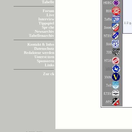
Tabelle
HEBC
Forum
B08
Live
Interview
TuRa
1:2 g
Tippspiel
Spr che
Sasel
Newsarchiv
Tabellenarchiv
NTSV
Süd
Kontakt & Infos
Datenschutz
T05
Redakteur werden
Unterst tzen
HT16
Sponsoren
Links
USC
Zur ck
Vicky
TuS
ETSV
AFC