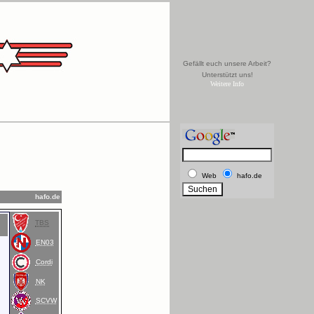
Gefällt euch unsere Arbeit?
Unterstützt uns!
Weitere Info
Web
hafo.de
hafo.de
TBS
EN03
Cordi
NK
SCVW