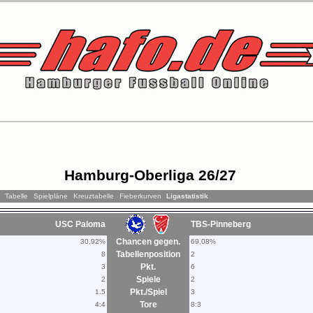
Hamburg-Oberliga 26/27
Tabelle
Spielpläne
Kreuztabelle
Fieberkurven
Ligastatistik
USC Paloma
TBS-Pinneberg
Chancen gegen.
30,92%
69,08%
Tabellenposition
8
2
Pkt.
3
6
Spiele
2
2
Pkt./Spiel
1.5
3
Tore
4:4
8:3