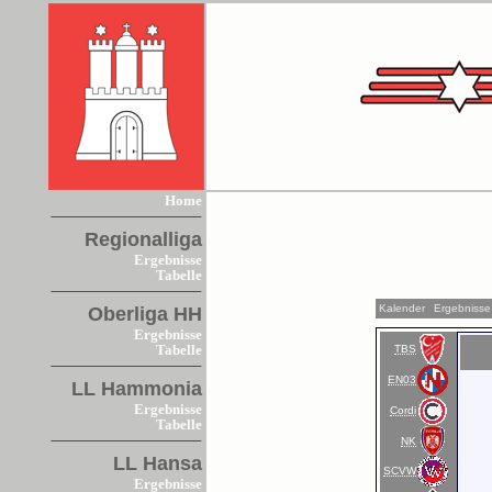
Home
Regionalliga
Ergebnisse
Tabelle
Kalender
Ergebnisse
Oberliga HH
Ergebnisse
TBS
Tabelle
EN03
LL Hammonia
Ergebnisse
Cordi
Tabelle
NK
LL Hansa
SCVW
Ergebnisse