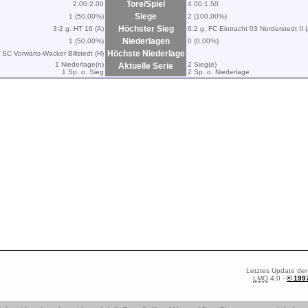
Tore/Spiel
2.00:2.00
4.00:1.50
Siege
1 (50,00%)
2 (100,00%)
Höchster Sieg
3:2 g. HT 16 (A)
6:2 g. FC Eintracht 03 Norderstedt II 
Niederlagen
1 (50,00%)
0 (0,00%)
Höchste Niederlage
. SC Vorwärts-Wacker Billstedt (H)
1 Niederlage(n)
2 Sieg(e)
Aktuelle Serie
1 Sp. o. Sieg
2 Sp. o. Niederlage
Letztes Update der
LMO
4.0 -
© 199