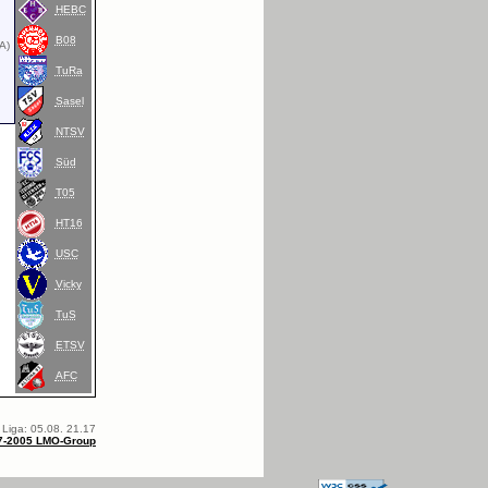
HEBC
B08
(A)
TuRa
Sasel
NTSV
Süd
T05
HT16
USC
Vicky
TuS
ETSV
AFC
 Liga: 05.08. 21.17
7-2005 LMO-Group