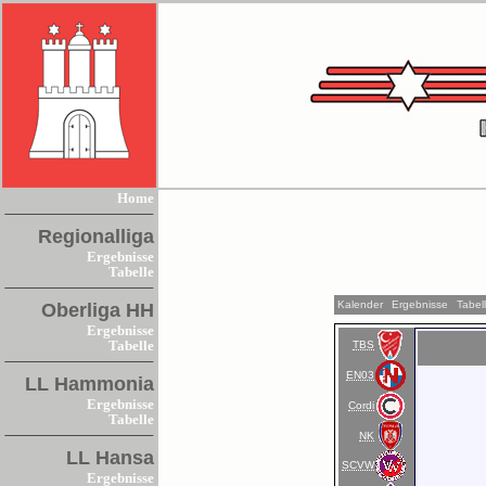
Home
Regionalliga
Ergebnisse
Tabelle
Kalender
Ergebnisse
Tabel
Oberliga HH
Ergebnisse
TBS
Tabelle
EN03
LL Hammonia
Ergebnisse
Cordi
Tabelle
NK
LL Hansa
SCVW
Ergebnisse