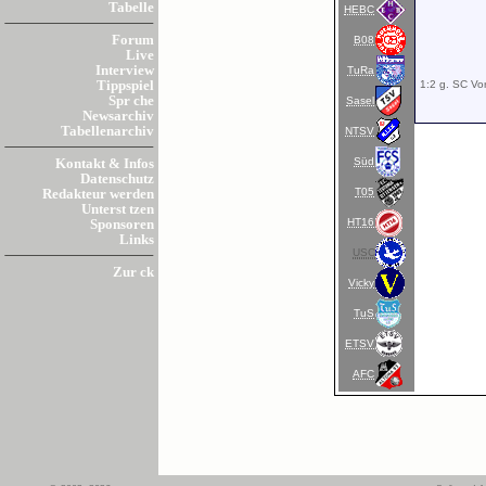
Tabelle
HEBC
Forum
B08
Live
Interview
TuRa
1:2 g. SC Vor
Tippspiel
Spr che
Sasel
Newsarchiv
Tabellenarchiv
NTSV
Süd
Kontakt & Infos
Datenschutz
T05
Redakteur werden
Unterst tzen
HT16
Sponsoren
Links
USC
Zur ck
Vicky
TuS
ETSV
AFC