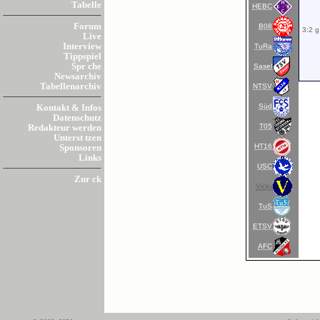
Tabelle
HEBC
Forum
B08
3:2 g
Live
Interview
TuRa
Tippspiel
Spr che
Sasel
Newsarchiv
Tabellenarchiv
NTSV
Süd
Kontakt & Infos
Datenschutz
T05
Redakteur werden
Unterst tzen
HT16
Sponsoren
Links
USC
Zur ck
Vicky
TuS
ETSV
AFC