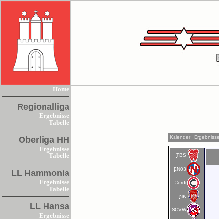
Home
Regionalliga
Ergebnisse
Tabelle
Kalender
Ergebniss
Oberliga HH
Ergebnisse
TBS
Tabelle
EN03
LL Hammonia
Ergebnisse
Cordi
Tabelle
NK
LL Hansa
SCVW
Ergebnisse