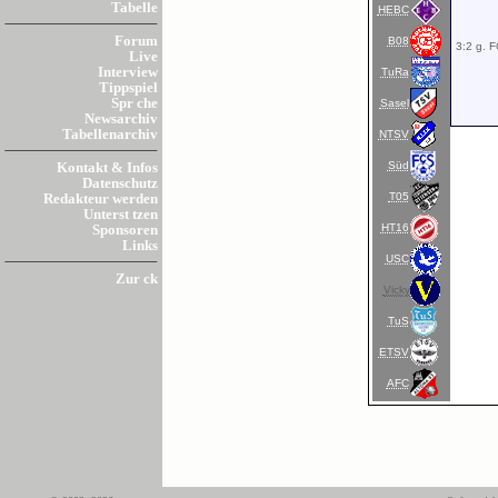
Tabelle
HEBC
Forum
B08
3:2 g. F
Live
Interview
TuRa
Tippspiel
Spr che
Sasel
Newsarchiv
Tabellenarchiv
NTSV
Süd
Kontakt & Infos
Datenschutz
T05
Redakteur werden
Unterst tzen
HT16
Sponsoren
Links
USC
Zur ck
Vicky
TuS
ETSV
AFC