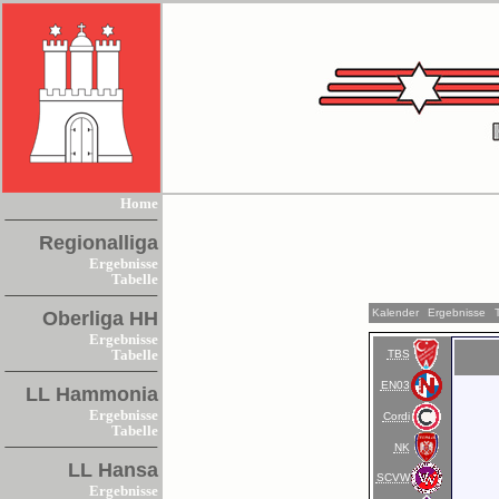
Home
Regionalliga
Ergebnisse
Tabelle
Kalender
Ergebnisse
Oberliga HH
Ergebnisse
TBS
Tabelle
EN03
LL Hammonia
Ergebnisse
Cordi
Tabelle
NK
LL Hansa
SCVW
Ergebnisse