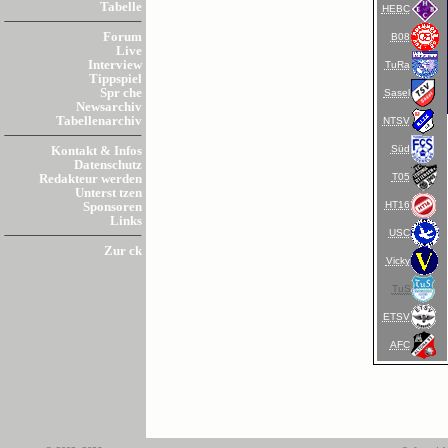
Tabelle
HEBC
Forum
B08
Live
Interview
TuRa
Tippspiel
Spr che
Sasel
Newsarchiv
Tabellenarchiv
NTSV
Süd
Kontakt & Infos
Datenschutz
T05
Redakteur werden
Unterst tzen
HT16
Sponsoren
Links
USC
Zur ck
Vicky
TuS
ETSV
AFC