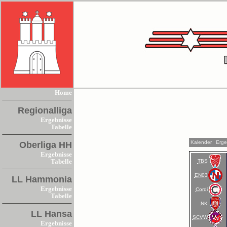
Home
Regionalliga
Ergebnisse
Tabelle
Kalender
Erge
Oberliga HH
Ergebnisse
TBS
Tabelle
EN03
LL Hammonia
Ergebnisse
Cordi
Tabelle
NK
LL Hansa
SCVW
Ergebnisse