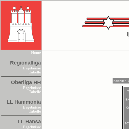
Home
Regionalliga
Ergebnisse
Tabelle
Kalender
Oberliga HH
Ergebnisse
Tabelle
E
LL Hammonia
Ergebnisse
Co
Tabelle
LL Hansa
SC
Ergebnisse