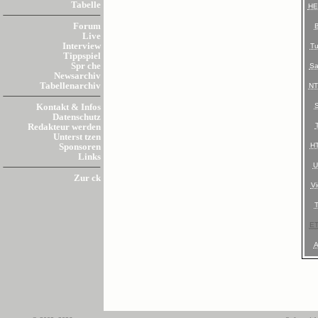
Tabelle
HE
Forum
Live
Interview
T
Tippspiel
Spr che
Sa
Newsarchiv
Tabellenarchiv
N
Kontakt & Infos
Datenschutz
Redakteur werden
Unterst tzen
H
Sponsoren
Links
U
Zur ck
Vi
E