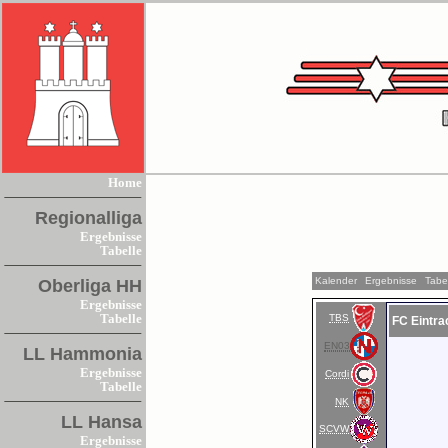
Home
Regionalliga
Ergebnisse
Tabelle
Kalender
Ergebnisse
Tabe
Oberliga HH
Ergebnisse
TBS
Tabelle
FC Eintrac
EN03
LL Hammonia
Ergebnisse
Cordi
Tabelle
NK
LL Hansa
SCVW
Ergebnisse