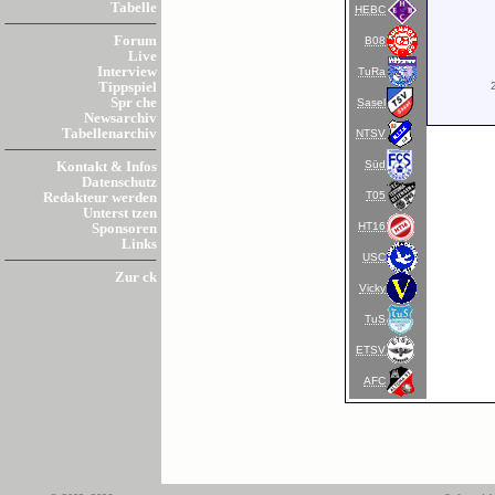
Tabelle
HEBC
Forum
B08
Live
Interview
TuRa
Tippspiel
Spr che
Sasel
Newsarchiv
Tabellenarchiv
NTSV
Süd
Kontakt & Infos
Datenschutz
T05
Redakteur werden
Unterst tzen
HT16
Sponsoren
Links
USC
Zur ck
Vicky
TuS
ETSV
AFC