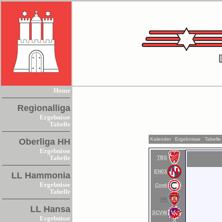
Home
Regionalliga
Ergebnisse
Tabelle
Kalender
Ergebnisse
Tabelle
Oberliga HH
Ergebnisse
TBS
Tabelle
EN03
LL Hammonia
Ergebnisse
Cordi
Tabelle
NK
LL Hansa
SCVW
Ergebnisse