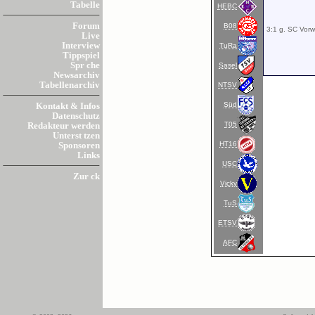
Tabelle
HEBC
Forum
B08
3:1 g. SC Vorwä
Live
Interview
TuRa
Tippspiel
Spr che
Sasel
Newsarchiv
Tabellenarchiv
NTSV
Süd
Kontakt & Infos
Datenschutz
T05
Redakteur werden
Unterst tzen
HT16
Sponsoren
Links
USC
Zur ck
Vicky
TuS
ETSV
AFC