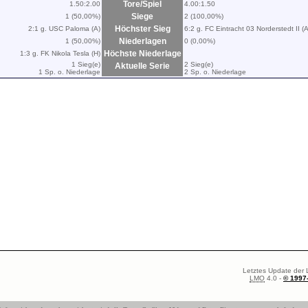
Tore/Spiel
1.50:2.00
4.00:1.50
Siege
1 (50,00%)
2 (100,00%)
Höchster Sieg
2:1 g. USC Paloma (A)
6:2 g. FC Eintracht 03 Norderstedt II (A
Niederlagen
1 (50,00%)
0 (0,00%)
Höchste Niederlage
1:3 g. FK Nikola Tesla (H)
1 Sieg(e)
2 Sieg(e)
Aktuelle Serie
1 Sp. o. Niederlage
2 Sp. o. Niederlage
Letztes Update der 
LMO
4.0 -
© 1997