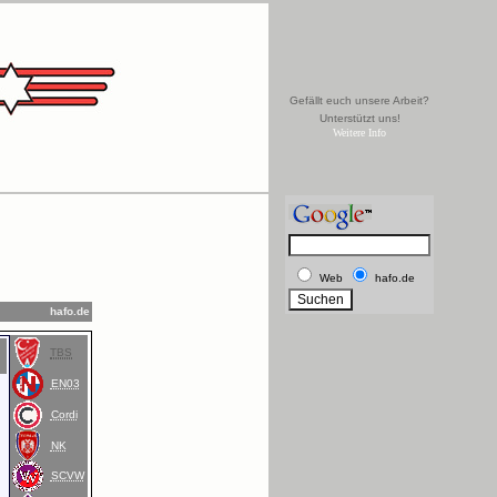
Gefällt euch unsere Arbeit?
Unterstützt uns!
Weitere Info
Web
hafo.de
hafo.de
TBS
EN03
Cordi
NK
SCVW