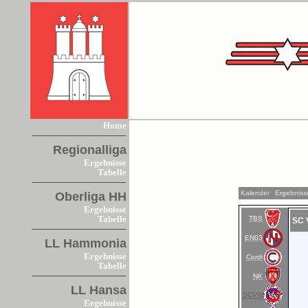
Home
Regionalliga
Ergebnisse
Tabelle
Kalender
Ergebniss
Oberliga HH
Ergebnisse
TBS
Tabelle
SC 
EN03
LL Hammonia
Ergebnisse
Cordi
Tabelle
NK
LL Hansa
SCVW
Ergebnisse