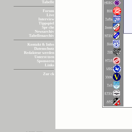
Tabelle
HEBC
Forum
B08
Live
Interview
TuRa
Tippspiel
Spr che
Sasel
Newsarchiv
Tabellenarchiv
NTSV
Süd
Kontakt & Infos
Datenschutz
T05
Redakteur werden
Unterst tzen
HT16
Sponsoren
Links
USC
Zur ck
Vicky
TuS
ETSV
AFC