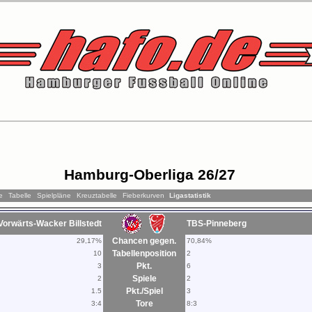
Hamburg-Oberliga 26/27
e
Tabelle
Spielpläne
Kreuztabelle
Fieberkurven
Ligastatistik
Vorwärts-Wacker Billstedt
TBS-Pinneberg
Chancen gegen.
29,17%
70,84%
Tabellenposition
10
2
Pkt.
3
6
Spiele
2
2
Pkt./Spiel
1.5
3
Tore
3:4
8:3