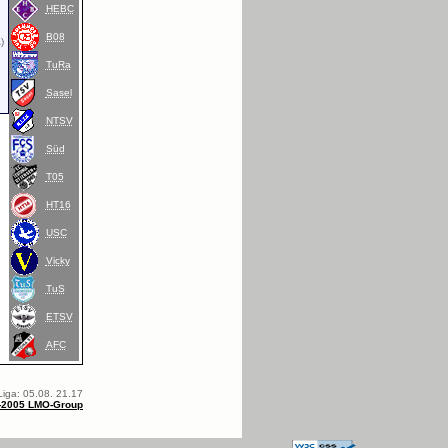
HEBC
B08
)
TuRa
Sasel
NTSV
Süd
T05
HT16
USC
Vicky
TuS
ETSV
AFC
Liga: 05.08. 21.17
-2005 LMO-Group