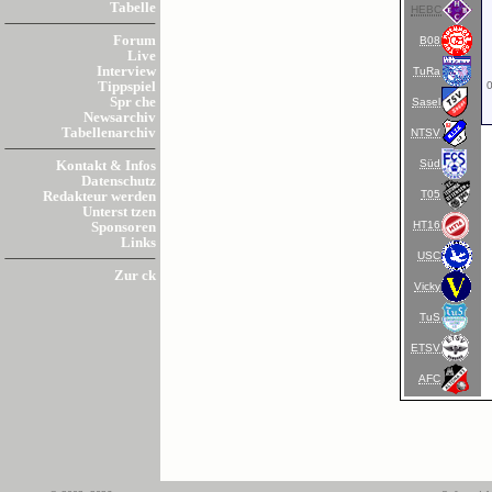
Tabelle
HEBC
Forum
B08
Live
Interview
TuRa
0
Tippspiel
Spr che
Sasel
Newsarchiv
Tabellenarchiv
NTSV
Süd
Kontakt & Infos
Datenschutz
T05
Redakteur werden
Unterst tzen
HT16
Sponsoren
Links
USC
Zur ck
Vicky
TuS
ETSV
AFC