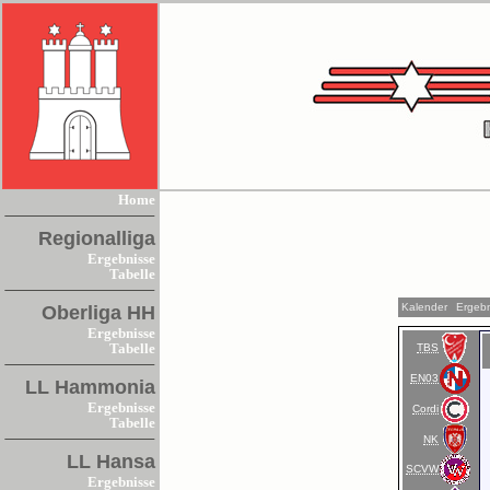
Home
Regionalliga
Ergebnisse
Tabelle
Kalender
Ergeb
Oberliga HH
Ergebnisse
TBS
Tabelle
EN03
LL Hammonia
Ergebnisse
Cordi
Tabelle
NK
LL Hansa
SCVW
Ergebnisse