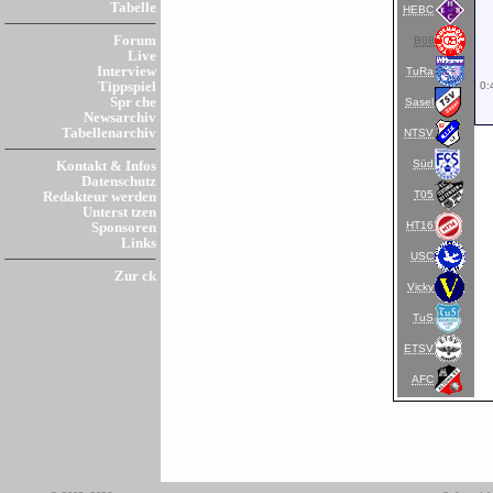
Tabelle
HEBC
Forum
B08
Live
Interview
TuRa
0:
Tippspiel
Spr che
Sasel
Newsarchiv
Tabellenarchiv
NTSV
Süd
Kontakt & Infos
Datenschutz
T05
Redakteur werden
Unterst tzen
HT16
Sponsoren
Links
USC
Zur ck
Vicky
TuS
ETSV
AFC