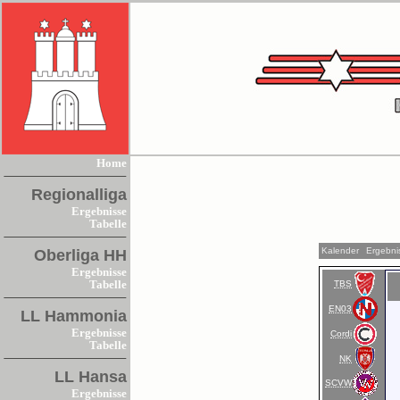
Home
Regionalliga
Ergebnisse
Tabelle
Kalender
Ergebni
Oberliga HH
Ergebnisse
TBS
Tabelle
EN03
LL Hammonia
Ergebnisse
Cordi
Tabelle
NK
LL Hansa
SCVW
Ergebnisse