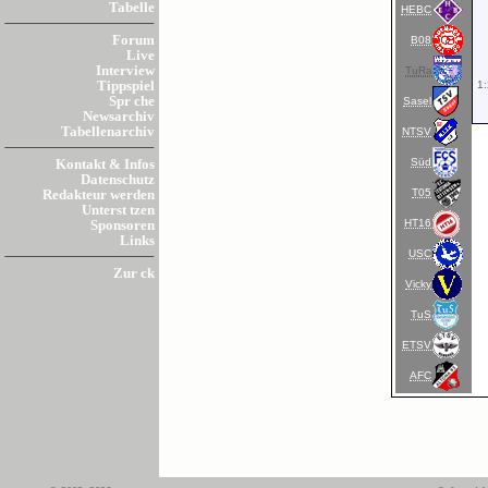
Tabelle
HEBC
Forum
B08
Live
Interview
TuRa
1:
Tippspiel
Spr che
Sasel
Newsarchiv
Tabellenarchiv
NTSV
Süd
Kontakt & Infos
Datenschutz
T05
Redakteur werden
Unterst tzen
HT16
Sponsoren
Links
USC
Zur ck
Vicky
TuS
ETSV
AFC