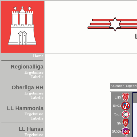
Home
Regionalliga
Ergebnisse
Tabelle
Kalender
Ergebn
Oberliga HH
Ergebnisse
TBS
Tabelle
EN03
LL Hammonia
Ergebnisse
Cordi
Tabelle
NK
LL Hansa
SCVW
Ergebnisse