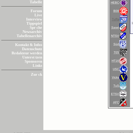
Tabelle
HEBC
Forum
B08
Live
Interview
TuRa
1
Tippspiel
Spr che
Sasel
Newsarchiv
Tabellenarchiv
NTSV
Süd
Kontakt & Infos
Datenschutz
T05
Redakteur werden
Unterst tzen
HT16
Sponsoren
Links
USC
Zur ck
Vicky
TuS
ETSV
AFC