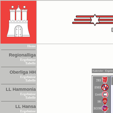
Home
Regionalliga
Ergebnisse
Tabelle
Kalender
Ergeb
Oberliga HH
Ergebnisse
TBS
Tabelle
EN03
LL Hammonia
Ergebnisse
Cordi
Tabelle
NK
LL Hansa
SCVW
Ergebnisse