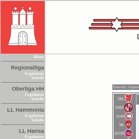
Home
Regionalliga
Ergebnisse
Tabelle
Kalender
Ergebn
Oberliga HH
Ergebnisse
TBS
Tabelle
EN03
LL Hammonia
Ergebnisse
Cordi
Tabelle
NK
LL Hansa
SCVW
Ergebnisse