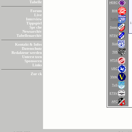
Tabelle
HEBC
Forum
B08
Live
Interview
TuRa
1
Tippspiel
Spr che
Sasel
Newsarchiv
Tabellenarchiv
NTSV
Süd
Kontakt & Infos
Datenschutz
T05
Redakteur werden
Unterst tzen
HT16
Sponsoren
Links
USC
Zur ck
Vicky
TuS
ETSV
AFC