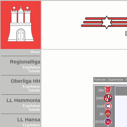
Home
Regionalliga
Ergebnisse
Tabelle
Kalender
Ergebnisse
T
Oberliga HH
Ergebnisse
TBS
Tabelle
EN03
LL Hammonia
Ergebnisse
Cordi
Tabelle
NK
LL Hansa
SCVW
Ergebnisse