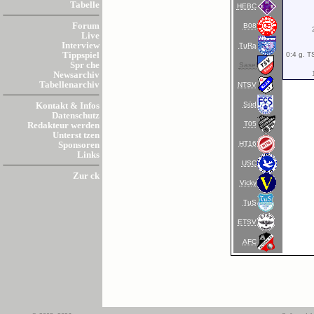
Tabelle
HEBC
Forum
B08
Live
Interview
TuRa
0:4 g. T
Tippspiel
Spr che
Sasel
Newsarchiv
Tabellenarchiv
NTSV
Süd
Kontakt & Infos
Datenschutz
T05
Redakteur werden
Unterst tzen
HT16
Sponsoren
Links
USC
Zur ck
Vicky
TuS
ETSV
AFC