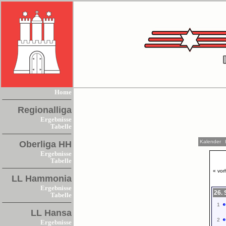
Home
Regionalliga
Ergebnisse
Tabelle
Kalender
Oberliga HH
Ergebnisse
Tabelle
« vor
LL Hammonia
Ergebnisse
26. 
Tabelle
1
LL Hansa
2
Ergebnisse