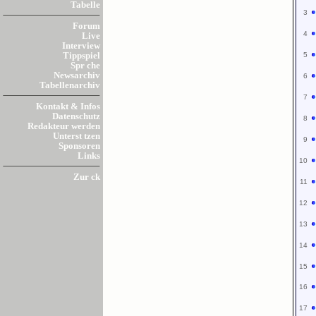
Tabelle
3
Forum
4
Live
Interview
5
Tippspiel
Spr che
Newsarchiv
6
Tabellenarchiv
7
Kontakt & Infos
Datenschutz
8
Redakteur werden
Unterst tzen
9
Sponsoren
Links
10
Zur ck
11
12
13
14
15
16
17