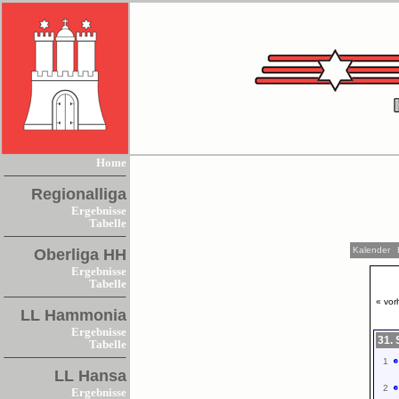
Home
Regionalliga
Ergebnisse
Tabelle
Kalender
Oberliga HH
Ergebnisse
Tabelle
« vor
LL Hammonia
Ergebnisse
31. 
Tabelle
1
LL Hansa
2
Ergebnisse