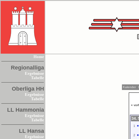
Home
Regionalliga
Ergebnisse
Tabelle
Kalender
Oberliga HH
Ergebnisse
Tabelle
« vor
LL Hammonia
Ergebnisse
34. 
Tabelle
1
LL Hansa
2
Ergebnisse