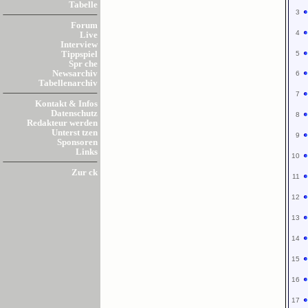
Tabelle
3
Forum
4
Live
Interview
5
Tippspiel
Spr che
Newsarchiv
6
Tabellenarchiv
7
Kontakt & Infos
Datenschutz
8
Redakteur werden
Unterst tzen
9
Sponsoren
Links
10
Zur ck
11
12
13
14
15
16
17