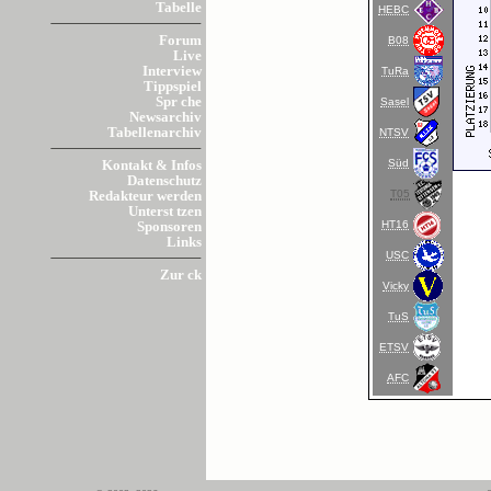
Tabelle
HEBC
Forum
B08
Live
Interview
TuRa
Tippspiel
Spr che
Sasel
Newsarchiv
Tabellenarchiv
NTSV
Süd
Kontakt & Infos
Datenschutz
T05
Redakteur werden
Unterst tzen
HT16
Sponsoren
Links
USC
Zur ck
Vicky
TuS
ETSV
AFC