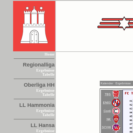
Home
Regionalliga
Ergebnisse
Tabelle
Kalender
Ergebnisse
Oberliga HH
Ergebnisse
TBS
Tabelle
EN03
LL Hammonia
Ergebnisse
Cordi
Tabelle
NK
LL Hansa
SCVW
Ergebnisse