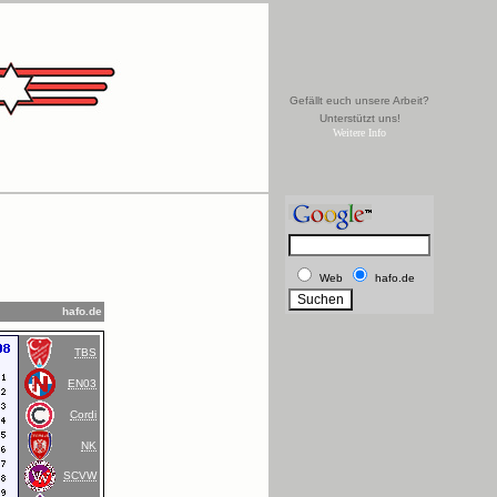
Gefällt euch unsere Arbeit?
Unterstützt uns!
Weitere Info
Web
hafo.de
hafo.de
TBS
EN03
Cordi
NK
SCVW