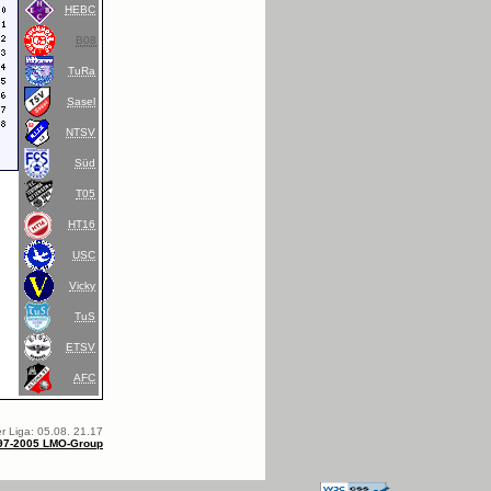
HEBC
B08
TuRa
Sasel
NTSV
Süd
T05
HT16
USC
Vicky
TuS
ETSV
AFC
r Liga: 05.08. 21.17
97-2005 LMO-Group