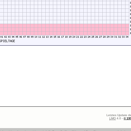
Letztes Update de
LMO
4.0 -
© 19