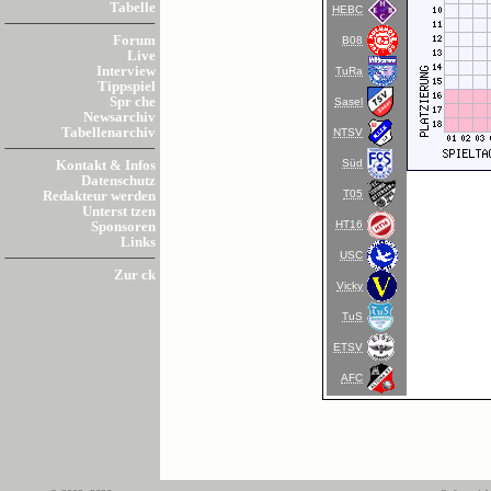
Tabelle
HEBC
Forum
B08
Live
Interview
TuRa
Tippspiel
Spr che
Sasel
Newsarchiv
Tabellenarchiv
NTSV
Süd
Kontakt & Infos
Datenschutz
T05
Redakteur werden
Unterst tzen
HT16
Sponsoren
Links
USC
Zur ck
Vicky
TuS
ETSV
AFC