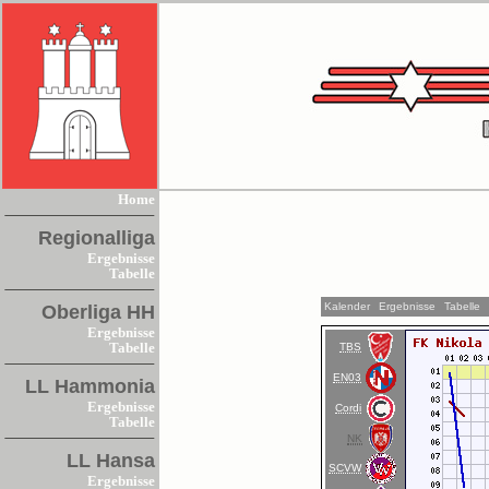
Home
Regionalliga
Ergebnisse
Tabelle
Kalender
Ergebnisse
Tabelle
Oberliga HH
Ergebnisse
TBS
Tabelle
EN03
LL Hammonia
Ergebnisse
Cordi
Tabelle
NK
LL Hansa
SCVW
Ergebnisse