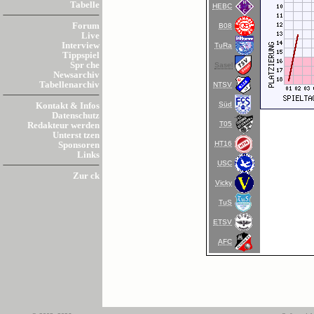
Tabelle
HEBC
Forum
B08
Live
Interview
TuRa
Tippspiel
Spr che
Sasel
Newsarchiv
Tabellenarchiv
NTSV
Süd
Kontakt & Infos
Datenschutz
T05
Redakteur werden
Unterst tzen
HT16
Sponsoren
Links
USC
Zur ck
Vicky
TuS
ETSV
AFC