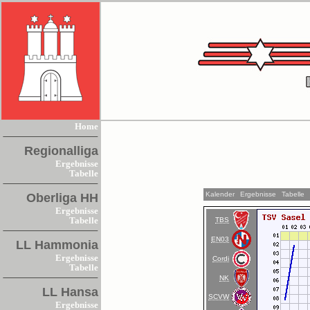
Home
Regionalliga
Ergebnisse
Tabelle
Kalender
Ergebnisse
Tabelle
Oberliga HH
Ergebnisse
TBS
Tabelle
EN03
LL Hammonia
Ergebnisse
Cordi
Tabelle
NK
LL Hansa
SCVW
Ergebnisse